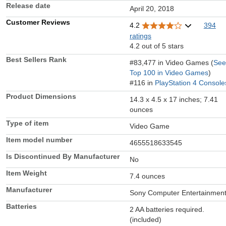
Release date
April 20, 2018
Customer Reviews
4.2
394
ratings
4.2 out of 5 stars
Best Sellers Rank
#83,477 in Video Games (
See
Top 100 in Video Games
)
#116 in
PlayStation 4 Console
Product Dimensions
14.3 x 4.5 x 17 inches; 7.41
ounces
Type of item
Video Game
Item model number
4655518633545
Is Discontinued By Manufacturer
No
Item Weight
7.4 ounces
Manufacturer
Sony Computer Entertainmen
Batteries
2 AA batteries required.
(included)