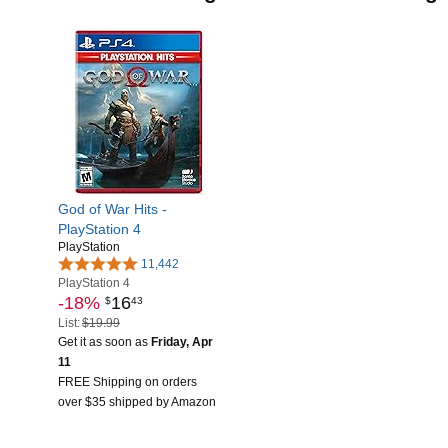
God of War Hits -
PlayStation 4
PlayStation
11,442
PlayStation 4
-18%
16
$
43
List:
$19.99
Get it as soon as
Friday, Apr
11
FREE Shipping on orders
over $35 shipped by Amazon