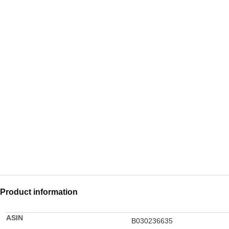
Product information
ASIN
B030236635