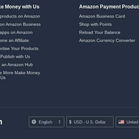
e Money with Us
Amazon Payment Produc
 products on Amazon
Amazon Business Card
 on Amazon Business
Shop with Points
 apps on Amazon
Reload Your Balance
me an Affiliate
Amazon Currency Converter
rtise Your Products
-Publish with Us
t an Amazon Hub
e More Make Money
 Us
English
$
USD - U.S. Dollar
United