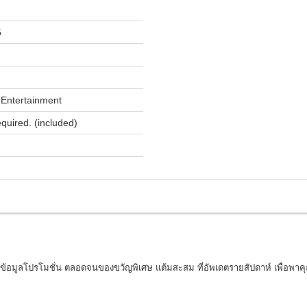
5
Entertainment
equired. (included)
ข้อมูลโปรโมชั่น ตลอดจนของขวัญพิเศษ แต้มสะสม ที่อัพเดตรายสัปดาห์ เพื่อพาค