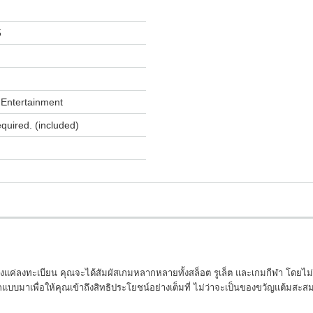
5
Entertainment
equired. (included)
ียงแค่ลงทะเบียน คุณจะได้สัมผัสเกมหลากหลายทั้งสล็อต รูเล็ต และเกมกีฬา โดยไม่
บมาเพื่อให้คุณเข้าถึงสิทธิประโยชน์อย่างเต็มที่ ไม่ว่าจะเป็นของขวัญแต้มสะสม ห