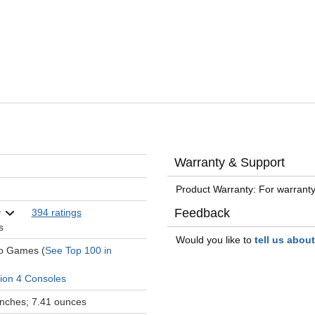
Warranty & Support
Product Warranty: For warranty
Feedback
394 ratings
s
Would you like to
tell us abou
eo Games (
See Top 100 in
tion 4 Consoles
 inches; 7.41 ounces