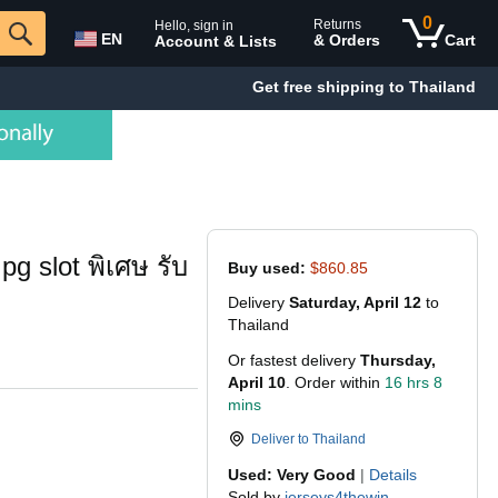
0
Returns
Hello, sign in
EN
& Orders
Cart
Account & Lists
Get free shipping to Thailand
pg slot พิเศษ รับ
Buy used:
$860.85
Delivery
Saturday, April 12
to
Thailand
Or fastest delivery
Thursday,
April 10
. Order within
16 hrs 8
mins
Deliver to
Thailand
Used: Very Good
|
Details
Sold by
jerseys4thewin