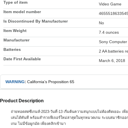
Type of item
Video Game
Item model number
465551863354
Is Discontinued By Manufacturer
No
Item Weight
7.4 ounces
Manufacturer
Sony Computer 
Batteries
2 AA batteries r
Date First Available
March 6, 2018
WARNING
:
California’s Proposition 65
Product Description
ถ่ายทอดสดซีเกมส์-2023-วันที่-13 เริ่มต้นความสนุกแบบไม่ต้องคิดเยอะ เพ
เล่นได้ทันที พร้อมสำรวจฟีเจอร์ใหม่ล่าสุดในทุกหมวดเกม ระบบสมาชิกออกแบ
เกม ไม่มีข้อผูกมัด เพียงคลิกเข้ามา