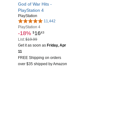
God of War Hits -
PlayStation 4
PlayStation
11,442
PlayStation 4
-18%
16
$
43
List:
$19.99
Get it as soon as
Friday, Apr
11
FREE Shipping on orders
over $35 shipped by Amazon