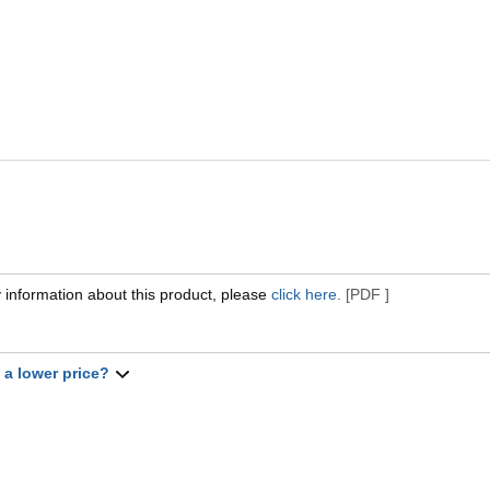
 information about this product, please
click here.
[PDF ]
t a lower price?