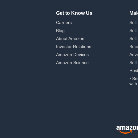
Get to Know Us
Mak
Careers
Sell
Blog
Sell
About Amazon
Sell
Investor Relations
Beco
Amazon Devices
Adve
Amazon Science
Self
Hos
›
Se
with