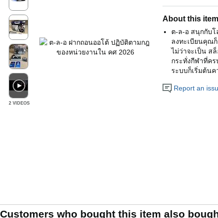
About this ite
ต-ล-อ สนุกกับโล
ลงทะเบียนคุณก
ไม่ว่าจะเป็น สล
กระทั่งกีฬาที่คร
ระบบก็เริ่มต้นค
Report an issue
2 VIDEOS
Customers who bought this item also bough