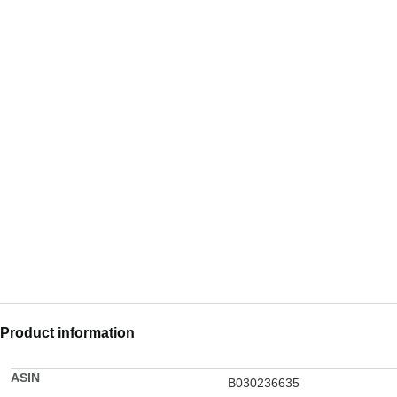
Product information
ASIN
B030236635