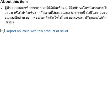
About this item
ตู้ม้า ระบบสมาชิกออกแบบมาพิถีพิถันเพื่อคุณ มีสิทธิประโยชน์มากมาย 
สะสม หรือโปรโมชั่นรายสัปดาห์ที่อัพเดตเสมอ นอกจากนี้ ยังมีโอกาส
อนาคตอีกด้วย อยากลองก่อนตัดสินใจใช่ไหม ทดลองเล่นฟรีทุกเกมได้ทันที ไ
เข้ามา
Report an issue with this product or seller