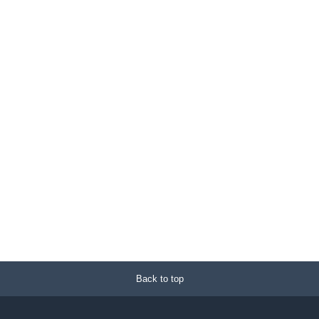
Back to top