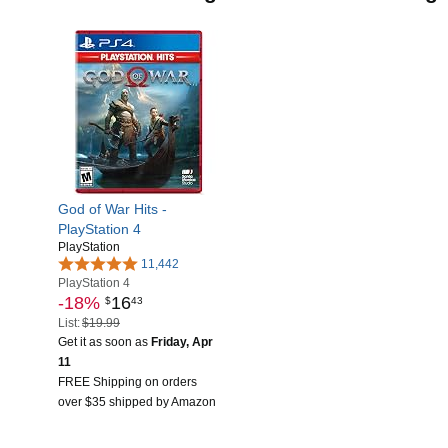
God of War Hits -
PlayStation 4
PlayStation
11,442
PlayStation 4
-18%
16
$
43
List:
$19.99
Get it as soon as
Friday, Apr
11
FREE Shipping on orders
over $35 shipped by Amazon