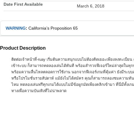
Date First Available
March 6, 2018
WARNING
:
California’s Proposition 65
Product Description
ติดต่อเจ้าหน้าที่-ruay เริ่มต้นความสนุกแบบไม่ต้องคิดเยอะเพียงลงทะเบีย
เข้าระบบ ก็สามารถทดลองเล่นได้ทันที พร้อมสำรวจฟีเจอร์ใหม่ล่าสุดในท
พร้อมความลื่นไหลตลอดการใช้งาน นอกจากฟีเจอร์เกมที่คุ้มค่า ยังมีระบบส
หรือโปรโมชั่นรายสัปดาห์ แม้ยังไม่ได้สมัคร คุณก็สามารถลองชมความทันสม
ไหม ทดลองเล่นฟรีทุกเกมได้แบบไม่มีข้อผูกมัดเพียงคลิกเข้ามา ที่นี่มีทั
ทางเพื่อความบันเทิงที่ไม่น่าพลาด