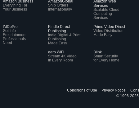
Amazon Business
AmazonGlobal
Amazon Web
Everything For
Ship Orders
Services
Your Business
Internationally
Scalable Cloud
Computing
Services
IMDbPro
Kindle Direct
Prime Video Direct
Get Info
Video Distribution
Publishing
Entertainment
Made Easy
Indie Digital & Print
Professionals
Publishing
Need
Made Easy
eero WiFi
Blink
Stream 4K Video
Smart Security
in Every Room
for Every Home
Conditions of Use
Privacy Notice
Cons
© 1996-2025, 