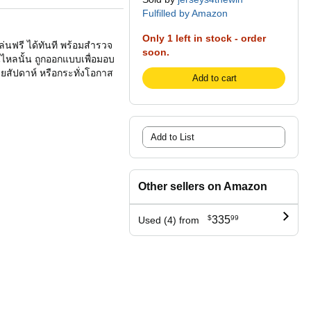
Fulfilled by Amazon
Only 1 left in stock - order
เล่นฟรี ได้ทันที พร้อมสำรวจ
soon.
นไหลนั้น ถูกออกแบบเพื่อมอบ
ายสัปดาห์ หรือกระทั่งโอกาส
Add to cart
Add to List
Other sellers on Amazon
$
335
99
Used (4) from