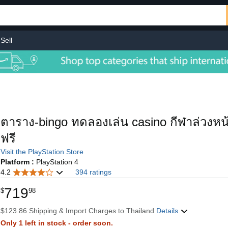
Sell
ตาราง-bingo ทดลองเล่น casino กีฬาล่วงหน
ฟรี
Visit the PlayStation Store
Platform :
PlayStation 4
4.2
394 ratings
719
$
98
$123.86 Shipping & Import Charges to Thailand
Details
Only 1 left in stock - order soon.