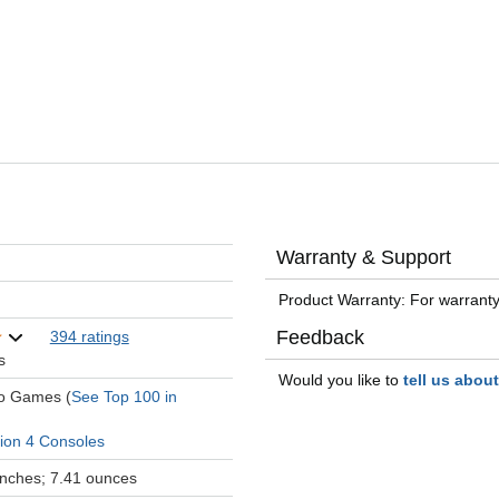
Warranty & Support
Product Warranty: For warranty
Feedback
394 ratings
s
Would you like to
tell us abou
eo Games (
See Top 100 in
tion 4 Consoles
 inches; 7.41 ounces