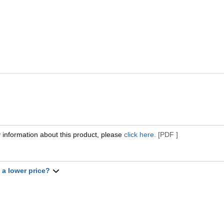
 information about this product, please
click here.
[PDF ]
t a lower price?