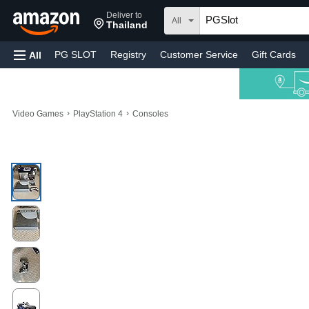
Deliver to
All
Thailand
PG SLOT
Registry
Customer Service
Gift Cards
All
›
›
Video Games
PlayStation 4
Consoles