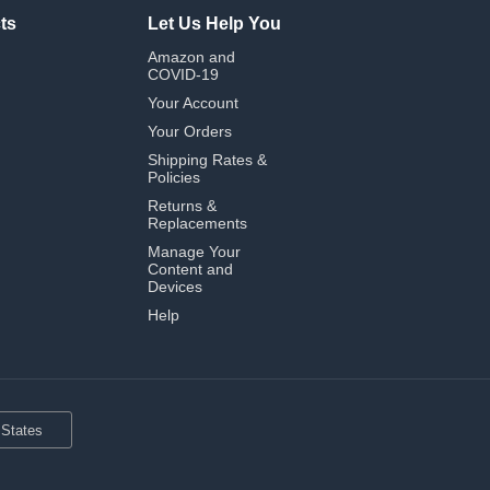
ts
Let Us Help You
Amazon and
COVID-19
Your Account
Your Orders
Shipping Rates &
Policies
Returns &
Replacements
Manage Your
Content and
Devices
Help
 States