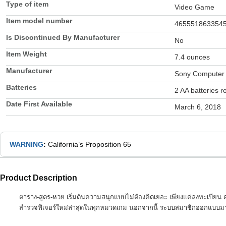
Type of item
Video Game
Item model number
465551863354
Is Discontinued By Manufacturer
No
Item Weight
7.4 ounces
Manufacturer
Sony Computer 
Batteries
2 AA batteries r
Date First Available
March 6, 2018
WARNING
:
California’s Proposition 65
Product Description
ตาราง-สูตร-หวย เริ่มต้นความสนุกแบบไม่ต้องคิดเยอะ เพียงแค่ลงทะเบียน ค
สำรวจฟีเจอร์ใหม่ล่าสุดในทุกหมวดเกม นอกจากนี้ ระบบสมาชิกออกแบบมาเพื่อ