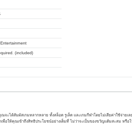
5
Entertainment
equired. (included)
ุณจะได้สัมผัสเกมหลากหลาย ทั้งสล็อต รูเล็ต และเกมกีฬาโดยไม่เสียค่าใช้จ่ายเล
ให้คุณเข้าถึงสิทธิประโยชน์อย่างเต็มที่ ไม่ว่าจะเป็นของขวัญแต้มสะสม หรือโปรโม