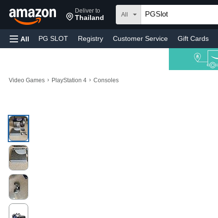
Deliver to
All
Thailand
PG SLOT
Registry
Customer Service
Gift Cards
All
›
›
Video Games
PlayStation 4
Consoles