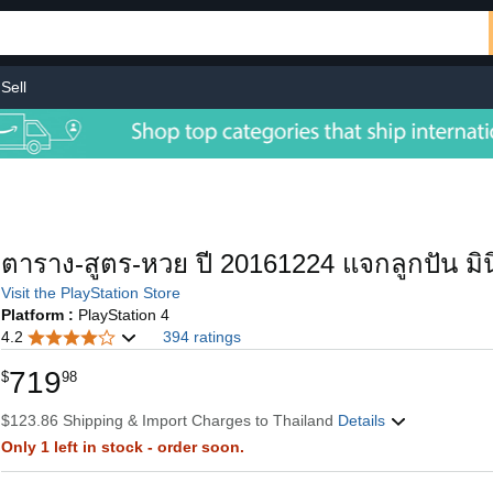
Sell
ตาราง-สูตร-หวย ปี 20161224 แจกลูกปัน มิน
Visit the PlayStation Store
Platform :
PlayStation 4
4.2
394 ratings
719
$
98
$123.86 Shipping & Import Charges to Thailand
Details
Only 1 left in stock - order soon.