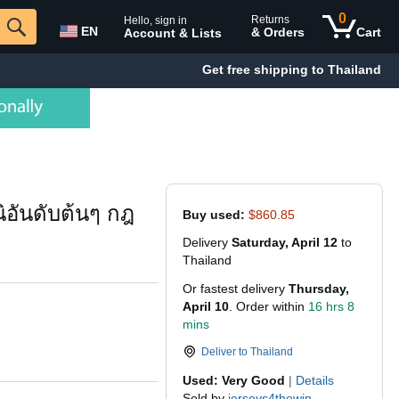
0
Returns
Hello, sign in
EN
& Orders
Cart
Account & Lists
Get free shipping to Thailand
ิอันดับต้นๆ กฎ
Buy used:
$860.85
Delivery
Saturday, April 12
to
Thailand
Or fastest delivery
Thursday,
April 10
. Order within
16 hrs 8
mins
Deliver to
Thailand
Used: Very Good
|
Details
Sold by
jerseys4thewin