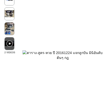
2 VIDEOS