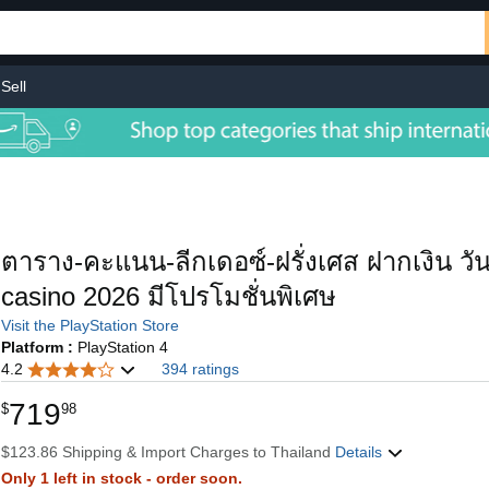
Sell
ตาราง-คะแนน-ลีกเดอซ์-ฝรั่งเศส ฝากเงิน วัน
casino 2026 มีโปรโมชั่นพิเศษ
Visit the PlayStation Store
Platform :
PlayStation 4
4.2
394 ratings
719
$
98
$123.86 Shipping & Import Charges to Thailand
Details
Only 1 left in stock - order soon.