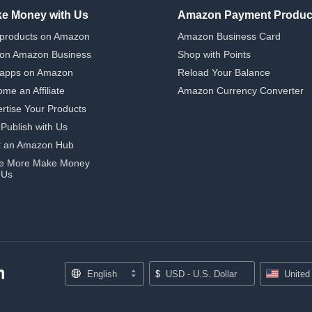
e Money with Us
Amazon Payment Produc
 products on Amazon
Amazon Business Card
 on Amazon Business
Shop with Points
 apps on Amazon
Reload Your Balance
me an Affiliate
Amazon Currency Converter
rtise Your Products
-Publish with Us
t an Amazon Hub
e More Make Money
 Us
English
$
USD - U.S. Dollar
United