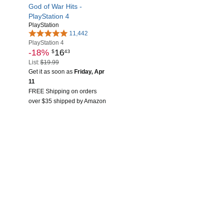
God of War Hits -
PlayStation 4
PlayStation
11,442
PlayStation 4
-18%
16
$
43
List:
$19.99
Get it as soon as
Friday, Apr
11
FREE Shipping on orders
over $35 shipped by Amazon