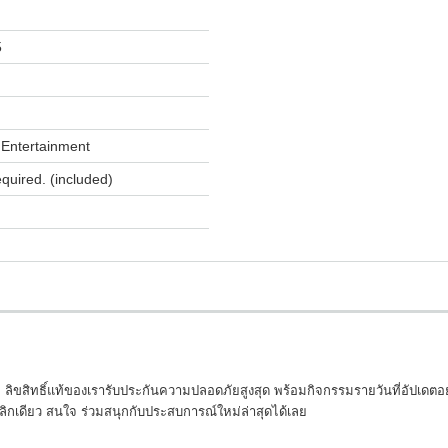
5
Entertainment
equired. (included)
PI ลิขสิทธิ์แท้ของเรารับประกันความปลอดภัยสูงสุด พร้อมกิจกรรมรายวันที่อัปเดตอ
คลิกเดียว สนใจ ร่วมสนุกกับประสบการณ์ใหม่ล่าสุดได้เลย