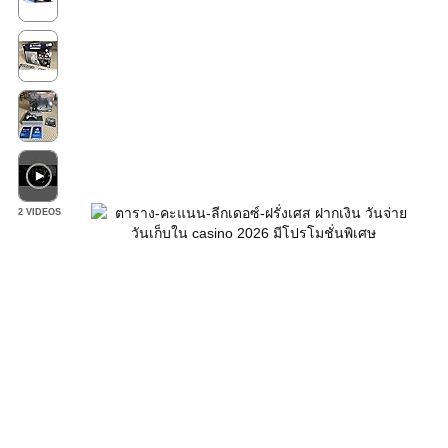
2 VIDEOS