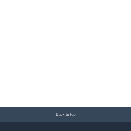
Back to top