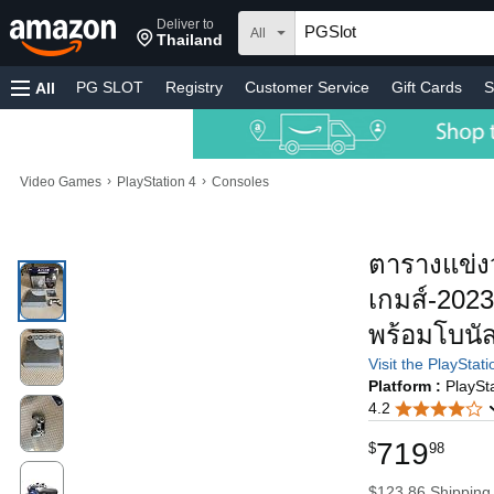
Deliver to
All
Thailand
PG SLOT
Registry
Customer Service
Gift Cards
S
All
›
›
Video Games
PlayStation 4
Consoles
ตารางแข่ง
เกมส์-2023
พร้อมโบนั
Visit the PlayStat
Platform :
PlaySt
4.2
719
$
98
$123.86 Shipping