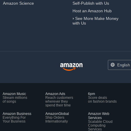
Amazon Science
Self-Publish with Us
Host an Amazon Hub
›
See More Make Money
with Us
English
Amazon Music
Amazon Ads
6pm
Stream millions
Reach customers
Score deals
of songs
wherever they
on fashion brands
spend their time
Amazon Business
AmazonGlobal
Amazon Web
Everything For
Ship Orders
Services
Your Business
Internationally
Scalable Cloud
Computing
Services