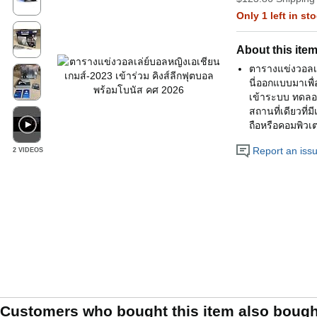
Only 1 left in st
About this ite
ตารางแข่งวอลเล
นี่ออกแบบมาเพื่
เข้าระบบ ทดลอง
สถานที่เดียวที
ถือหรือคอมพิวเ
Report an issue
2 VIDEOS
Customers who bought this item also bough