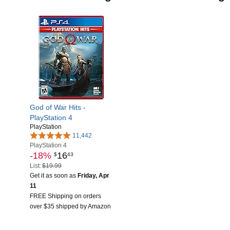
God of War Hits -
PlayStation 4
PlayStation
11,442
PlayStation 4
-18%
16
$
43
List:
$19.99
Get it as soon as
Friday, Apr
11
FREE Shipping on orders
over $35 shipped by Amazon