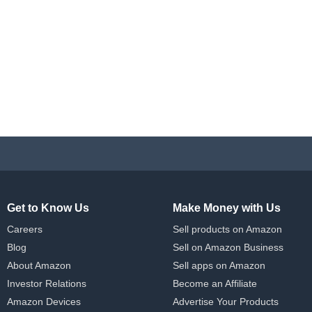
Get to Know Us
Make Money with Us
Careers
Sell products on Amazon
Blog
Sell on Amazon Business
About Amazon
Sell apps on Amazon
Investor Relations
Become an Affiliate
Amazon Devices
Advertise Your Products