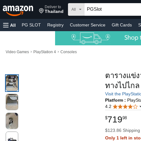
Deliver to
All
Thailand
PG SLOT
Registry
Customer Service
Gift Cards
S
All
›
›
Video Games
PlayStation 4
Consoles
ตารางแข่ง
ทางไปไกล 
Visit the PlayStat
Platform :
PlaySt
4.2
719
$
98
$123.86 Shipping
Only 1 left in st