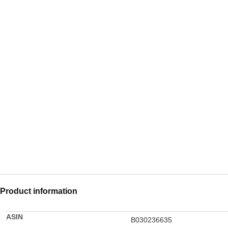
Product information
ASIN
B030236635