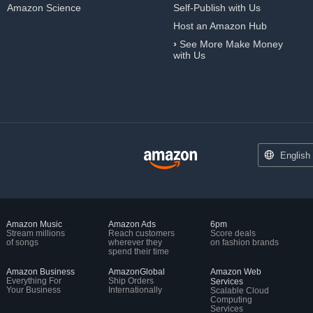
Amazon Science
Self-Publish with Us
Host an Amazon Hub
›
See More Make Money
with Us
English
Amazon Music
Amazon Ads
6pm
Stream millions
Reach customers
Score deals
of songs
wherever they
on fashion brands
spend their time
Amazon Business
AmazonGlobal
Amazon Web
Everything For
Ship Orders
Services
Your Business
Internationally
Scalable Cloud
Computing
Services