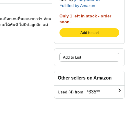
Fulfilled by Amazon
Only 1 left in stock - order
่เลือกเกมที่ชอบมากกว่า ค่อน
soon.
ได้ทันที ไม่มีข้อผูกมัด แค่
Add to cart
Add to List
Other sellers on Amazon
$
335
99
Used (4) from