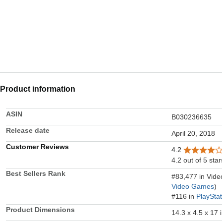
Product information
ASIN
B030236635
Release date
April 20, 2018
Customer Reviews
4.2
4.2 out of 5 star
Best Sellers Rank
#83,477 in Vid
Video Games
)
#116 in
PlaySta
Product Dimensions
14.3 x 4.5 x 17