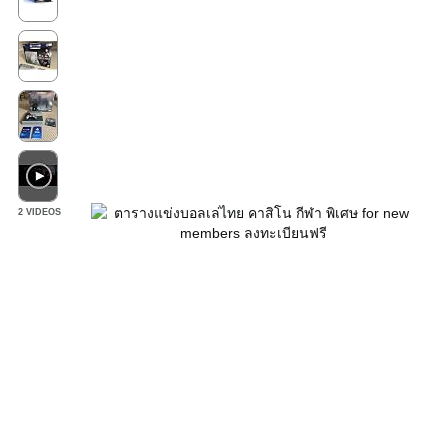
2 VIDEOS