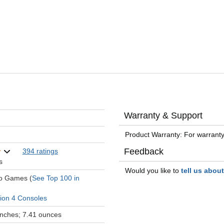
Warranty & Support
Product Warranty: For warranty
Feedback
394 ratings
s
Would you like to
tell us abou
eo Games (
See Top 100 in
tion 4 Consoles
 inches; 7.41 ounces