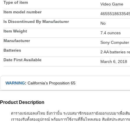
Type of item
Video Game
Item model number
465551863354
Is Discontinued By Manufacturer
No
Item Weight
7.4 ounces
Manufacturer
Sony Computer 
Batteries
2 AA batteries r
Date First Available
March 6, 2018
WARNING
:
California’s Proposition 65
Product Description
ตารางแข่งบอลเล่ไทย ยิ่งกว่านั้น ระบบสมาชิกของเรายังออกแบบมาเพื่อเติ
เรารองรับทั้งสองอุปกรณ์ พร้อมการใช้งานที่ลื่นไหลเสมอ สัมผัสประสบการณ์