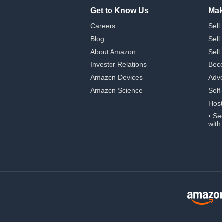
Get to Know Us
Mak
Careers
Sell
Blog
Sell
About Amazon
Sell
Investor Relations
Beco
Amazon Devices
Adve
Amazon Science
Self
Hos
›
Se
with