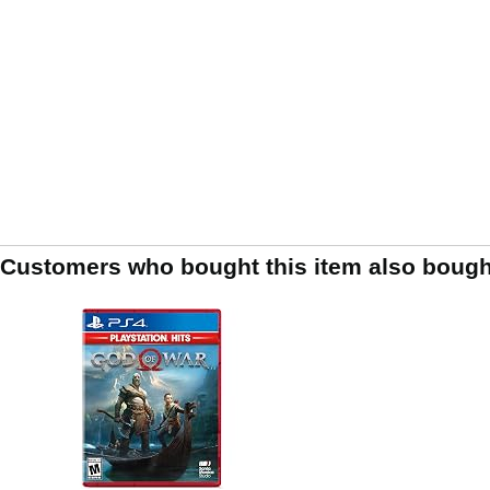
Customers who bought this item also bough