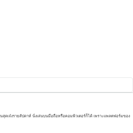
สุดเจ๋งรายสัปดาห์ นั่งเล่นบนมือถือหรือคอมพิวเตอร์ก็ได้ เพราะแพลตฟอร์มของ