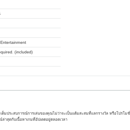
5
Entertainment
equired. (included)
มเต็มประสบการณ์การเล่นของคุณไม่ว่าจะเป็นแต้มสะสมที่แลกรางวัล หรือโปรโมชั่น
ล่าสุดกับเนื้อหาเกมที่อัปเดตอยู่ตลอดเวลา