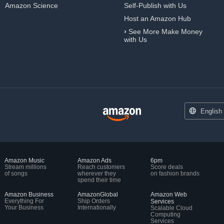
Amazon Science
Self-Publish with Us
Host an Amazon Hub
›
See More Make Money
with Us
English
Amazon Music
Amazon Ads
6pm
Stream millions
Reach customers
Score deals
of songs
wherever they
on fashion brands
spend their time
Amazon Business
AmazonGlobal
Amazon Web
Everything For
Ship Orders
Services
Your Business
Internationally
Scalable Cloud
Computing
Services