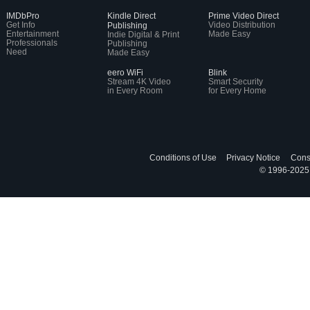
IMDbPro
Kindle Direct
Prime Video Direct
Get Info
Video Distribution
Publishing
Entertainment
Made Easy
Indie Digital & Print
Professionals
Publishing
Need
Made Easy
eero WiFi
Blink
Stream 4K Video
Smart Security
in Every Room
for Every Home
Conditions of Use
Privacy Notice
Cons
© 1996-2025, 