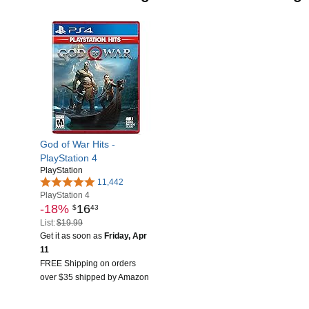
God of War Hits -
PlayStation 4
PlayStation
11,442
PlayStation 4
-18%
16
$
43
List:
$19.99
Get it as soon as
Friday, Apr
11
FREE Shipping on orders
over $35 shipped by Amazon