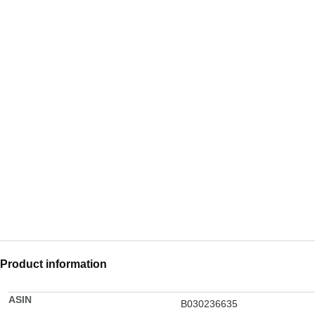
Product information
ASIN
B030236635