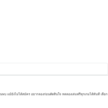
าค้นพบ แม้ยังไม่ได้สมัคร อยากลองก่อนตัดสินใจ ทดลองเล่นฟรีทุกเกมได้ทันที เลือก