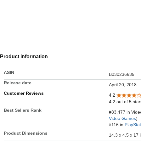
Product information
ASIN
B030236635
Release date
April 20, 2018
Customer Reviews
4.2
4.2 out of 5 star
Best Sellers Rank
#83,477 in Vid
Video Games
)
#116 in
PlaySta
Product Dimensions
14.3 x 4.5 x 17