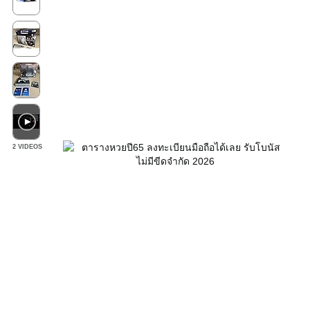
2 VIDEOS