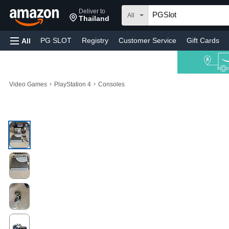
Deliver to
All
Thailand
PG SLOT
Registry
Customer Service
Gift Cards
All
›
›
Video Games
PlayStation 4
Consoles