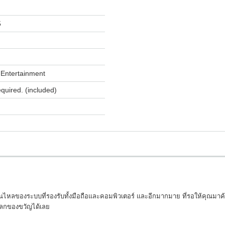
5
Entertainment
equired. (included)
ความลื่นไหลของระบบที่รองรับทั้งมือถือและคอมพิวเตอร์ และอีกมากมาย ที่รอให้คุณม
แลกของขวัญได้เลย