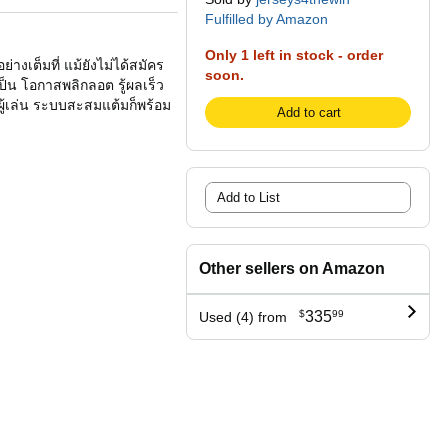
Fulfilled by Amazon
Only 1 left in stock - order
งเต็มที่ แม้ยังไม่ได้สมัคร
soon.
็น โอกาสพลิกลอต รู้ผลเร็ว
ยผู้เล่น ระบบสะสมแต้มก็พร้อม
Add to cart
Add to List
Other sellers on Amazon
$
335
99
Used (4) from