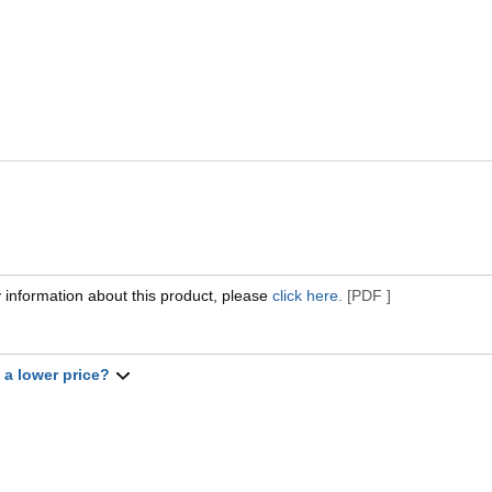
 information about this product, please
click here.
[PDF ]
t a lower price?