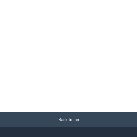
Back to top