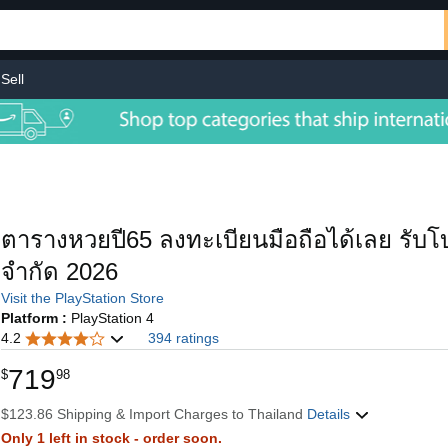
Sell
ตารางหวยปี65 ลงทะเบียนมือถือได้เลย รับโบ
จำกัด 2026
Visit the PlayStation Store
Platform :
PlayStation 4
4.2
394 ratings
719
$
98
$123.86 Shipping & Import Charges to Thailand
Details
Only 1 left in stock - order soon.