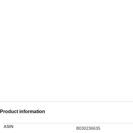
Product information
ASIN
B030236635