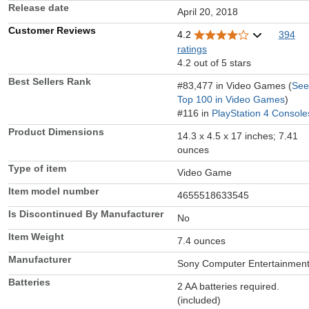
Release date
April 20, 2018
Customer Reviews
4.2
394
ratings
4.2 out of 5 stars
Best Sellers Rank
#83,477 in Video Games (
See
Top 100 in Video Games
)
#116 in
PlayStation 4 Console
Product Dimensions
14.3 x 4.5 x 17 inches; 7.41
ounces
Type of item
Video Game
Item model number
4655518633545
Is Discontinued By Manufacturer
No
Item Weight
7.4 ounces
Manufacturer
Sony Computer Entertainmen
Batteries
2 AA batteries required.
(included)