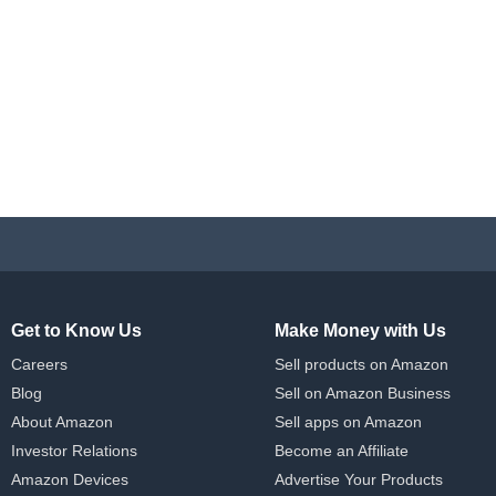
Get to Know Us
Make Money with Us
Careers
Sell products on Amazon
Blog
Sell on Amazon Business
About Amazon
Sell apps on Amazon
Investor Relations
Become an Affiliate
Amazon Devices
Advertise Your Products