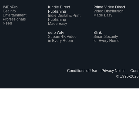
IMDbPro
Kindle Direct
Prime Video Direct
Get Info
Video Distribution
Publishing
Entertainment
Made Easy
Indie Digital & Print
Professionals
Publishing
Need
Made Easy
eero WiFi
Blink
Stream 4K Video
Smart Security
in Every Room
for Every Home
Conditions of Use
Privacy Notice
Cons
© 1996-2025, 