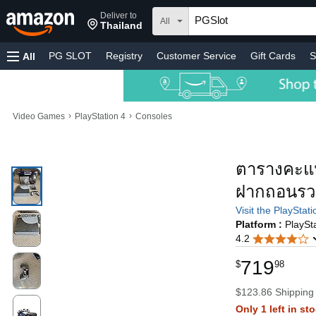
Deliver to
All
Thailand
PG SLOT
Registry
Customer Service
Gift Cards
S
All
›
›
Video Games
PlayStation 4
Consoles
ตารางคะแน
ฝากถอนรวด
Visit the PlayStat
Platform :
PlaySt
4.2
719
$
98
$123.86 Shipping
Only 1 left in st