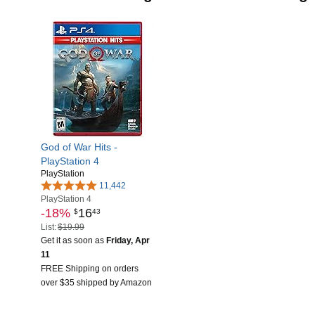
God of War Hits -
PlayStation 4
PlayStation
11,442
PlayStation 4
-18%
16
$
43
List:
$19.99
Get it as soon as
Friday, Apr
11
FREE Shipping on orders
over $35 shipped by Amazon