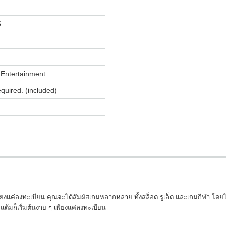
5
Entertainment
equired. (included)
งแค่ลงทะเบียน คุณจะได้สัมผัสเกมหลากหลาย ทั้งสล็อต รูเล็ต และเกมกีฬา โดยไม่
มก็เริ่มต้นง่าย ๆ เพียงแค่ลงทะเบียน