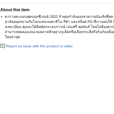
About this item
ตารางคะแนนฟุตบอลซีเกมส์-2022 ถ้าคุณกำลังมองหาความบันเทิงที่หล
อาลัยอออกขานกับโลกแห่งเกมคาสิโน กีฬา และสล็อต PG ที่เรามอบให้ นี่ค
ลงทะเบียน คุณจะได้สัมผัสประสบการณ์ เล่นฟรี สุดมันส์ โดยไม่ต้องฝาก
สามารถทดลองเล่นเกมคลาสสิกอย่างรูเล็ตหรือเลือกกระตือรือร้นกับสล็อต 
ใหม่ล่าสุด
Report an issue with this product or seller