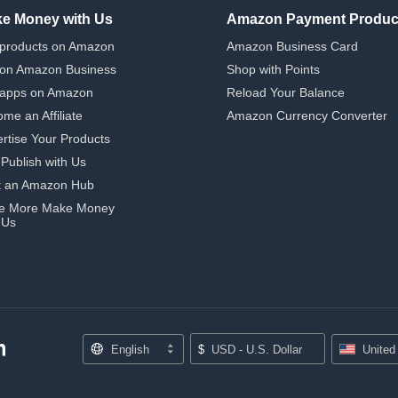
e Money with Us
Amazon Payment Produc
 products on Amazon
Amazon Business Card
 on Amazon Business
Shop with Points
 apps on Amazon
Reload Your Balance
me an Affiliate
Amazon Currency Converter
rtise Your Products
-Publish with Us
t an Amazon Hub
e More Make Money
 Us
English
$
USD - U.S. Dollar
United