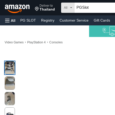
Deliver to
All
Thailand
PG SLOT
Registry
Customer Service
Gift Cards
All
›
›
Video Games
PlayStation 4
Consoles