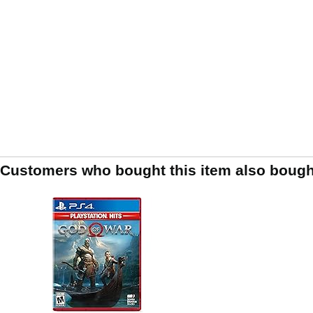
Customers who bought this item also bough