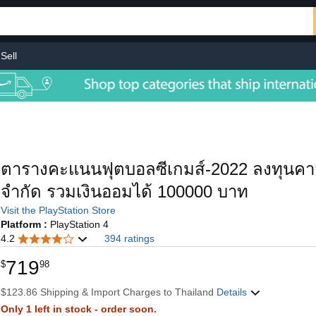
Sell
ตารางคะแนนฟุตบอลซีเกมส์-2022 ลงทุนคาสิ
จำกัด รวมเงินออมได้ 100000 บาท
Visit the PlayStation Store
Platform :
PlayStation 4
4.2
394 ratings
719
$
98
$123.86 Shipping & Import Charges to Thailand
Details
Only 1 left in stock - order soon.