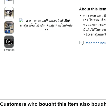
About this ite
ตารางคะแนนฟินแ
เลย ไม่ว่าจะเป็น
ทดลองและของขวั
มั่นใจได้ในควา
หรือเข้าสู่เกมพร
Report an issue
2 VIDEOS
Customers who bought this item also bough