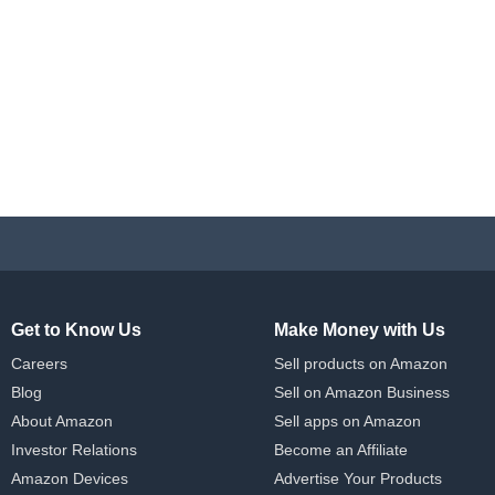
Get to Know Us
Make Money with Us
Careers
Sell products on Amazon
Blog
Sell on Amazon Business
About Amazon
Sell apps on Amazon
Investor Relations
Become an Affiliate
Amazon Devices
Advertise Your Products