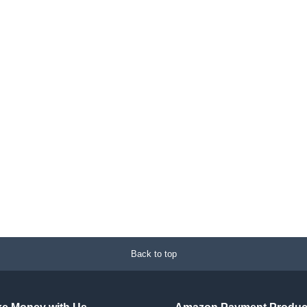
Back to top