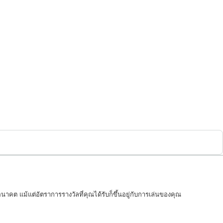
นาคต แม้แต่อัตราการรางวัลที่คุณได้รับก็ขึ้นอยู่กับการเล่นของคุณ