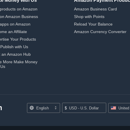
e Money with Us
Amazon Payment Produc
 products on Amazon
Amazon Business Card
 on Amazon Business
Shop with Points
 apps on Amazon
Reload Your Balance
me an Affiliate
Amazon Currency Converter
rtise Your Products
-Publish with Us
t an Amazon Hub
e More Make Money
 Us
English
$
USD - U.S. Dollar
United