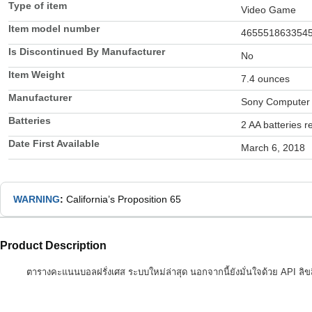
Type of item
Video Game
Item model number
465551863354
Is Discontinued By Manufacturer
No
Item Weight
7.4 ounces
Manufacturer
Sony Computer 
Batteries
2 AA batteries r
Date First Available
March 6, 2018
WARNING
:
California’s Proposition 65
Product Description
ตารางคะแนนบอลฝรั่งเศส ระบบใหม่ล่าสุด นอกจากนี้ยังมั่นใจด้วย API ลิขสิท