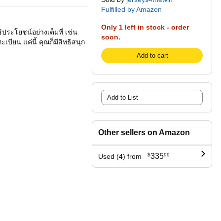
Fulfilled by Amazon
Only 1 left in stock - order
ระโยชน์อย่างเต็มที่ เช่น
soon.
ียน แค่นี้ คุณก็มีสิทธิสนุก
Add to cart
Add to List
Other sellers on Amazon
$
335
99
Used (4) from