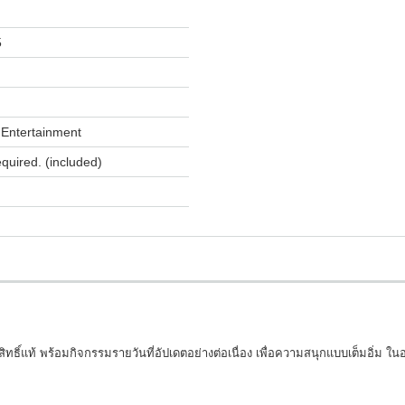
5
Entertainment
equired. (included)
ธิ์แท้ พร้อมกิจกรรมรายวันที่อัปเดตอย่างต่อเนื่อง เพื่อความสนุกแบบเต็มอิ่ม ในอ