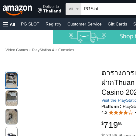
Deliver to
All
Thailand
PG SLOT
Registry
Customer Service
Gift Cards
S
All
›
›
Video Games
PlayStation 4
Consoles
ตารางการแข
ฝากThuan F
Casino 20
Visit the PlayStat
Platform :
PlaySt
4.2
719
$
98
$123.86 Shipping