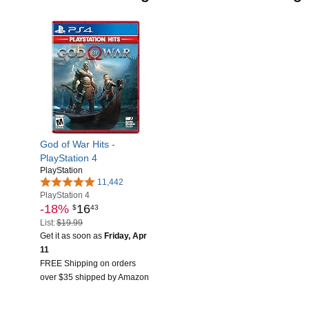
God of War Hits -
PlayStation 4
PlayStation
11,442
PlayStation 4
-18%
16
$
43
List:
$19.99
Get it as soon as
Friday, Apr
11
FREE Shipping on orders
over $35 shipped by Amazon