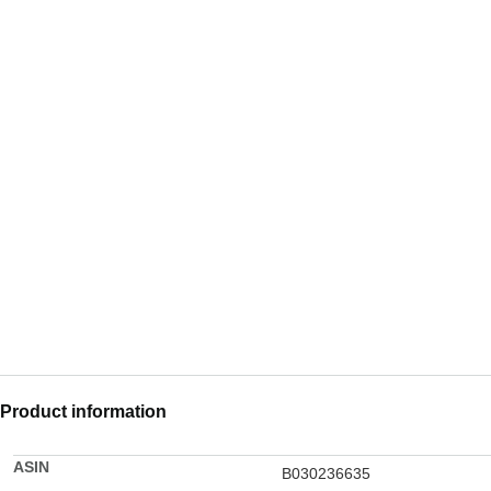
Product information
ASIN
B030236635