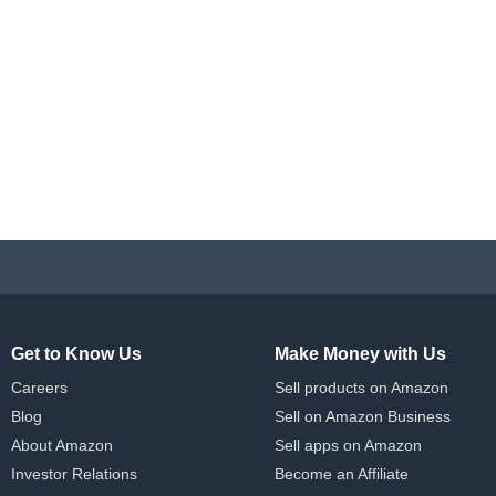
Get to Know Us
Make Money with Us
Careers
Sell products on Amazon
Blog
Sell on Amazon Business
About Amazon
Sell apps on Amazon
Investor Relations
Become an Affiliate