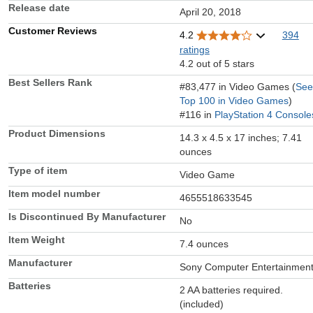
Release date
April 20, 2018
Customer Reviews
4.2
394
ratings
4.2 out of 5 stars
Best Sellers Rank
#83,477 in Video Games (
See
Top 100 in Video Games
)
#116 in
PlayStation 4 Console
Product Dimensions
14.3 x 4.5 x 17 inches; 7.41
ounces
Type of item
Video Game
Item model number
4655518633545
Is Discontinued By Manufacturer
No
Item Weight
7.4 ounces
Manufacturer
Sony Computer Entertainmen
Batteries
2 AA batteries required.
(included)