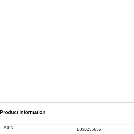
Product information
ASIN
B030236635