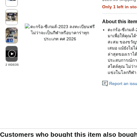
Only 1 left in st
About this ite
ตะกร้อ-ซีเกมส
มาเพื่อให้คุณได้
สะสม ของขวัญพิ
เสมอ แม้ยังไม่ไ
ล่าสุดของเราไ
ประสบการณ์การใ
2 VIDEOS
สไตล์คุณ ไม่ว่
แข่งในโลกกีฬา
Report an issue
Customers who bought this item also bough