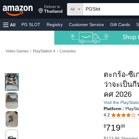
Deliver to
All
Thailand
PG SLOT
Registry
Customer Service
Gift Cards
S
All
›
›
Video Games
PlayStation 4
Consoles
ตะกร้อ-ซีเ
ว่าจะเป็นก
คศ 2026
Visit the PlayStat
Platform :
PlaySt
4.2
719
$
98
$123.86 Shipping