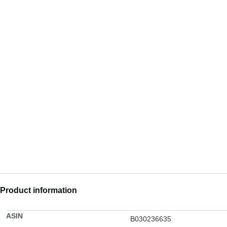
Product information
ASIN
B030236635