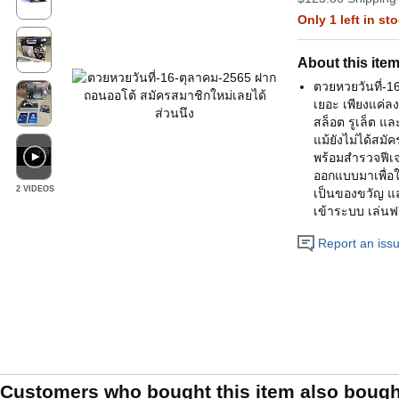
Only 1 left in st
About this ite
ตวยหวยวันที่-1
เยอะ เพียงแค่ล
สล็อต รูเล็ต แล
แม้ยังไม่ได้สมั
พร้อมสำรวจฟีเ
ออกแบบมาเพื่อให
2 VIDEOS
เป็นของขวัญ แล
เข้าระบบ เล่นฟร
Report an issue
Customers who bought this item also bough