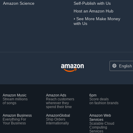
Amazon Science
Self-Publish with Us
Host an Amazon Hub
›
See More Make Money
with Us
English
Amazon Music
Amazon Ads
6pm
Stream millions
Reach customers
Score deals
of songs
wherever they
on fashion brands
spend their time
Amazon Business
AmazonGlobal
Amazon Web
Everything For
Ship Orders
Services
Your Business
Internationally
Scalable Cloud
Computing
Services