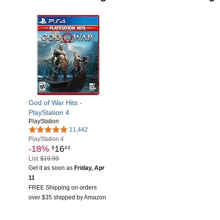
God of War Hits -
PlayStation 4
PlayStation
11,442
PlayStation 4
-18%
16
$
43
List:
$19.99
Get it as soon as
Friday, Apr
11
FREE Shipping on orders
over $35 shipped by Amazon