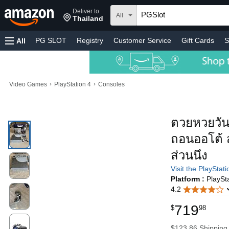
Deliver to
All
Thailand
PG SLOT
Registry
Customer Service
Gift Cards
S
All
›
›
Video Games
PlayStation 4
Consoles
ตวยหวยวัน
ถอนออโต้ 
ส่วนนึง
Visit the PlayStat
Platform :
PlaySt
4.2
719
$
98
$123.86 Shipping