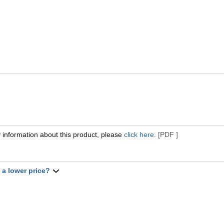
 information about this product, please
click here.
[PDF ]
t a lower price?