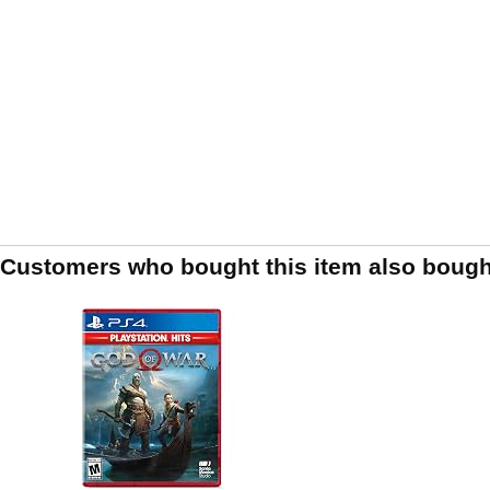
Customers who bought this item also bough