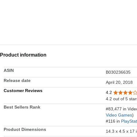
Product information
ASIN
B030236635
Release date
April 20, 2018
Customer Reviews
4.2
4.2 out of 5 star
Best Sellers Rank
#83,477 in Vid
Video Games
)
#116 in
PlaySta
Product Dimensions
14.3 x 4.5 x 17