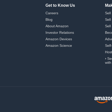
Get to Know Us
Mak
Careers
Sell
Blog
Sell
About Amazon
Sell
Investor Relations
Beco
Amazon Devices
Adve
Amazon Science
Self
Hos
›
Se
with