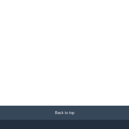
Back to top