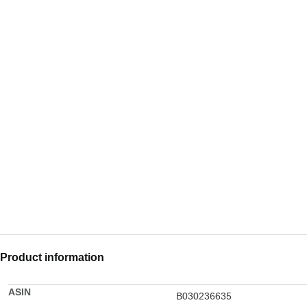
Product information
ASIN
B030236635