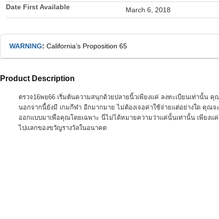
Date First Available
March 6, 2018
WARNING
:
California’s Proposition 65
Product Description
ตรวจ16พย66 เริ่มต้นความสนุกด้วยปลายนิ้วเพียงแค่ ลงทะเบียนเท่านั้น คุณจ
นอกจากนี้ยังมี เกมกีฬา อีกมากมาย ไม่ต้องเจอค่าใช้จ่ายแต่อย่างใด คุณ
ออกแบบมาเพื่อคุณโดยเฉพาะ นี่ไม่ได้หมายความว่าแค่นั้นเท่านั้น เพียง
ไปแลกของขวัญรางวัลในอนาคต