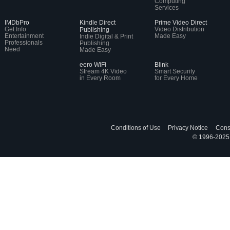
Computing
Services
IMDbPro
Kindle Direct
Prime Video Direct
Get Info
Video Distribution
Publishing
Entertainment
Made Easy
Indie Digital & Print
Professionals
Publishing
Need
Made Easy
eero WiFi
Blink
Stream 4K Video
Smart Security
in Every Room
for Every Home
Conditions of Use
Privacy Notice
Cons
© 1996-2025, 