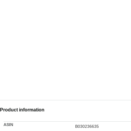
Product information
ASIN
B030236635