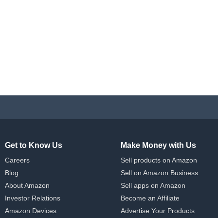
Get to Know Us
Make Money with Us
Careers
Sell products on Amazon
Blog
Sell on Amazon Business
About Amazon
Sell apps on Amazon
Investor Relations
Become an Affiliate
Amazon Devices
Advertise Your Products