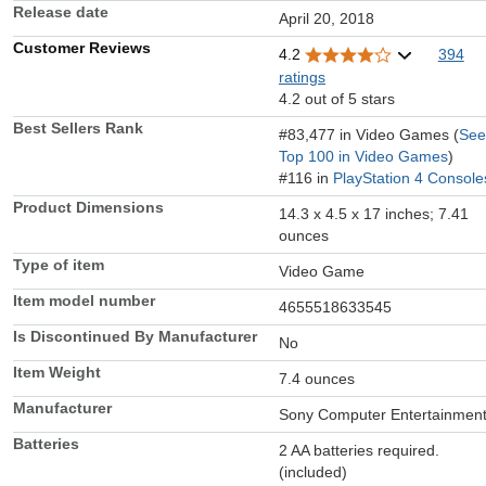
Release date
April 20, 2018
Customer Reviews
4.2
394
ratings
4.2 out of 5 stars
Best Sellers Rank
#83,477 in Video Games (
See
Top 100 in Video Games
)
#116 in
PlayStation 4 Console
Product Dimensions
14.3 x 4.5 x 17 inches; 7.41
ounces
Type of item
Video Game
Item model number
4655518633545
Is Discontinued By Manufacturer
No
Item Weight
7.4 ounces
Manufacturer
Sony Computer Entertainmen
Batteries
2 AA batteries required.
(included)