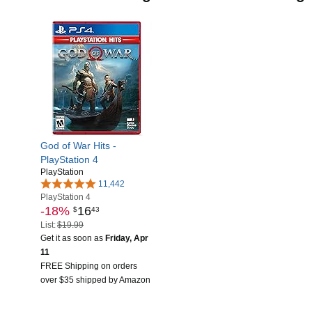
God of War Hits -
PlayStation 4
PlayStation
11,442
PlayStation 4
-18%
16
$
43
List:
$19.99
Get it as soon as
Friday, Apr
11
FREE Shipping on orders
over $35 shipped by Amazon