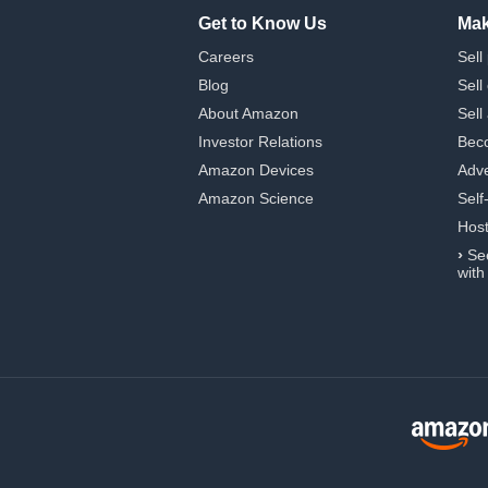
Get to Know Us
Mak
Careers
Sell
Blog
Sell
About Amazon
Sell
Investor Relations
Beco
Amazon Devices
Adve
Amazon Science
Self
Hos
›
Se
with