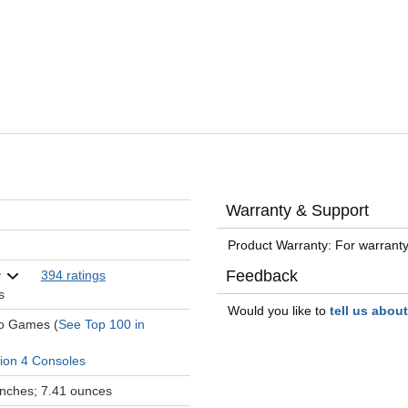
Warranty & Support
Product Warranty: For warranty
Feedback
394 ratings
s
Would you like to
tell us abou
eo Games (
See Top 100 in
tion 4 Consoles
 inches; 7.41 ounces