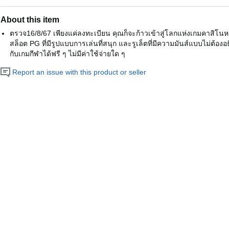
About this item
ตรวจ16/8/67 เพียงแค่ลงทะเบียน คุณก็จะก้าวเข้าสู่โลกแห่งเกมคาสิโน
สล็อต PG ที่มีรูปแบบการเล่นที่สนุก และรูเล็ตที่มีความมันส์แบบไม่ต้อ
กับเกมกีฬาได้ฟรี ๆ ไม่มีค่าใช้จ่ายใด ๆ
Report an issue with this product or seller