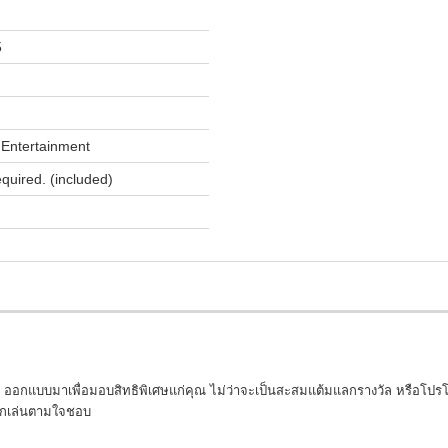
5
Entertainment
equired. (included)
อกแบบมาเพื่อมอบสิทธิพิเศษแก่คุณ ไม่ว่าจะเป็นสะสมแต้มแลกรางวัล หรือโปรโมชั่
ลือกเล่นตามใจชอบ