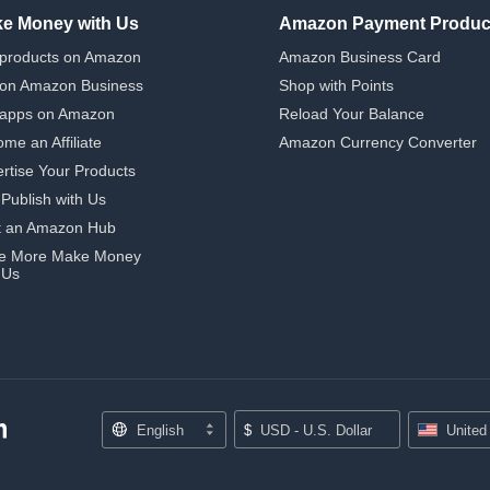
e Money with Us
Amazon Payment Produc
 products on Amazon
Amazon Business Card
 on Amazon Business
Shop with Points
 apps on Amazon
Reload Your Balance
me an Affiliate
Amazon Currency Converter
rtise Your Products
-Publish with Us
t an Amazon Hub
e More Make Money
 Us
English
$
USD - U.S. Dollar
United