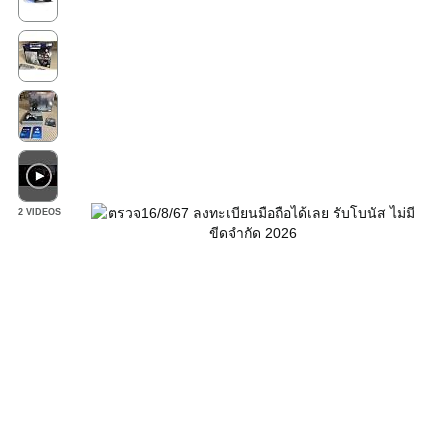
2 VIDEOS