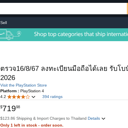
Sell
ตรวจ16/8/67 ลงทะเบียนมือถือได้เลย รับโบนั
2026
Visit the PlayStation Store
Platform :
PlayStation 4
4.2
394 ratings
719
$
98
$123.86 Shipping & Import Charges to Thailand
Details
Only 1 left in stock - order soon.