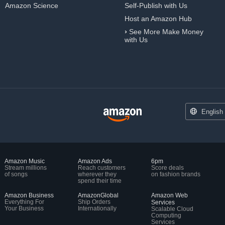
Amazon Science
Self-Publish with Us
Host an Amazon Hub
›
See More Make Money
with Us
English
Amazon Music
Amazon Ads
6pm
Stream millions
Reach customers
Score deals
of songs
wherever they
on fashion brands
spend their time
Amazon Business
AmazonGlobal
Amazon Web
Everything For
Ship Orders
Services
Your Business
Internationally
Scalable Cloud
Computing
Services