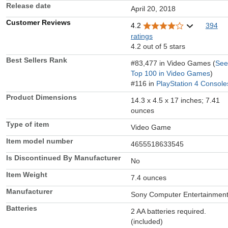
Release date
April 20, 2018
Customer Reviews
4.2
394
ratings
4.2 out of 5 stars
Best Sellers Rank
#83,477 in Video Games (
See
Top 100 in Video Games
)
#116 in
PlayStation 4 Console
Product Dimensions
14.3 x 4.5 x 17 inches; 7.41
ounces
Type of item
Video Game
Item model number
4655518633545
Is Discontinued By Manufacturer
No
Item Weight
7.4 ounces
Manufacturer
Sony Computer Entertainmen
Batteries
2 AA batteries required.
(included)