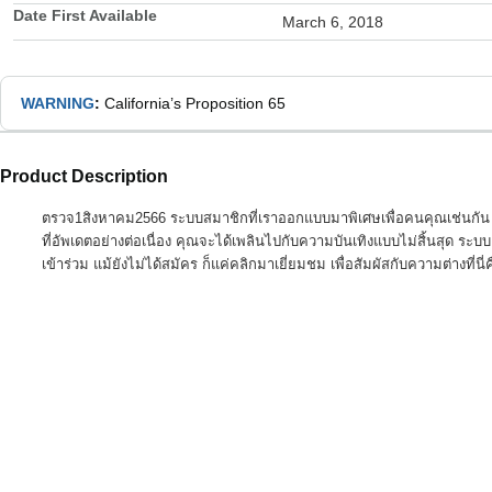
Date First Available
March 6, 2018
WARNING
:
California’s Proposition 65
Product Description
ตรวจ1สิงหาคม2566 ระบบสมาชิกที่เราออกแบบมาพิเศษเพื่อคนคุณเช่นกัน 
ที่อัพเดตอย่างต่อเนื่อง คุณจะได้เพลินไปกับความบันเทิงแบบไม่สิ้นสุด ระบ
เข้าร่วม แม้ยังไม่ได้สมัคร ก็แค่คลิกมาเยี่ยมชม เพื่อสัมผัสกับความต่างท