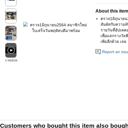
About this ite
ตรวจ1มิถุนายน2
สัมผัสกับความทั
รายวันที่อัปเดต
เพื่อแลกรางวัลพ
เพิ่มอีกด้วย เลย
Report an issue
2 VIDEOS
Customers who bought this item also bough