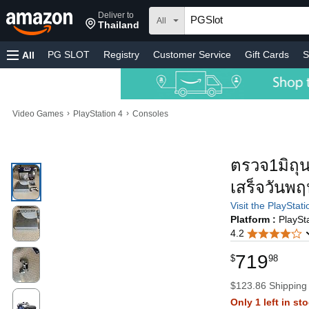
Deliver to
All
Thailand
PG SLOT
Registry
Customer Service
Gift Cards
S
All
›
›
Video Games
PlayStation 4
Consoles
ตรวจ1มิถุ
เสร็จวันพฤ
Visit the PlayStat
Platform :
PlaySt
4.2
719
$
98
$123.86 Shipping
Only 1 left in st