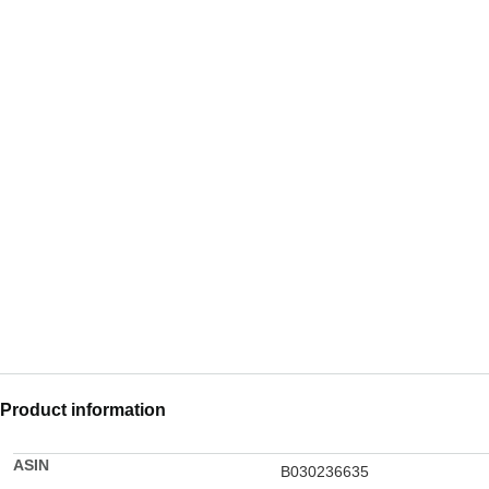
Product information
ASIN
B030236635