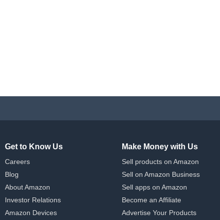
Get to Know Us
Make Money with Us
Careers
Sell products on Amazon
Blog
Sell on Amazon Business
About Amazon
Sell apps on Amazon
Investor Relations
Become an Affiliate
Amazon Devices
Advertise Your Products