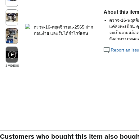
About this ite
ตรวจ-16-พฤศจิก
แค่ลงทะเบียน คุ
จะเป็นเกมสล็อต
ยังสามารถทดลอง
Report an issue
2 VIDEOS
Customers who bought this item also bough