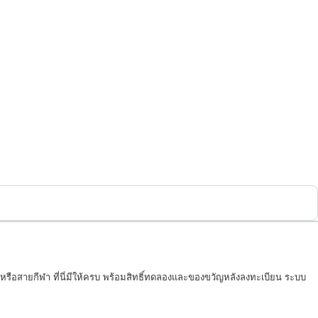
รือสายกีฬา ที่นี่มีให้ครบ พร้อมสิทธิ์ทดลองและของขวัญหลังลงทะเบียน ระบบ