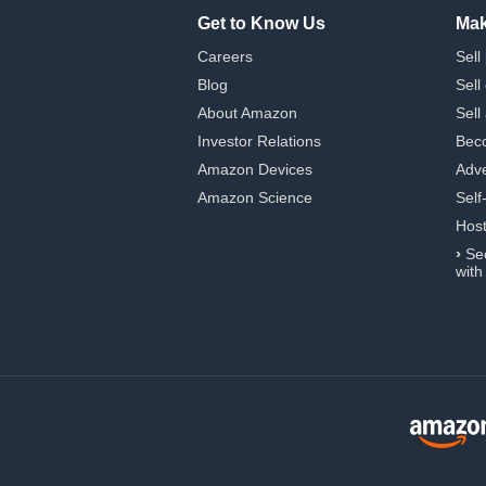
Get to Know Us
Mak
Careers
Sell
Blog
Sell
About Amazon
Sell
Investor Relations
Beco
Amazon Devices
Adve
Amazon Science
Self
Hos
›
Se
with