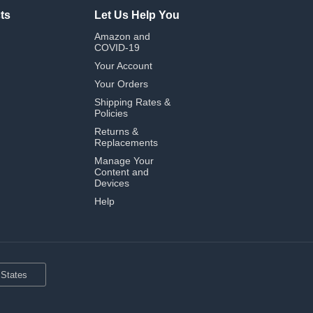
ts
Let Us Help You
Amazon and
COVID-19
Your Account
Your Orders
Shipping Rates &
Policies
Returns &
Replacements
Manage Your
Content and
Devices
Help
 States