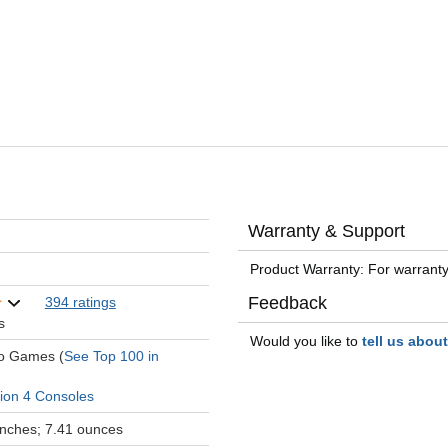
Warranty & Support
Product Warranty: For warranty
Feedback
394 ratings
s
Would you like to
tell us abou
eo Games (
See Top 100 in
tion 4 Consoles
 inches; 7.41 ounces