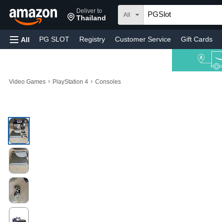
Deliver to
All
Thailand
PG SLOT
Registry
Customer Service
Gift Cards
All
›
›
Video Games
PlayStation 4
Consoles