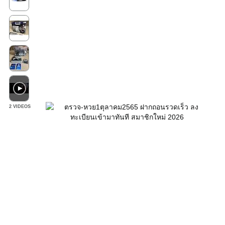
2 VIDEOS