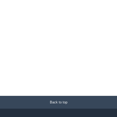
Back to top