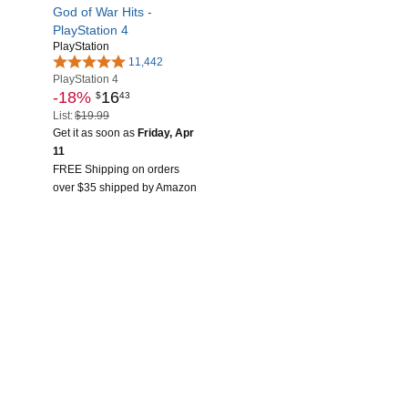
God of War Hits -
PlayStation 4
PlayStation
11,442
PlayStation 4
-18%
16
$
43
List:
$19.99
Get it as soon as
Friday, Apr
11
FREE Shipping on orders
over $35 shipped by Amazon