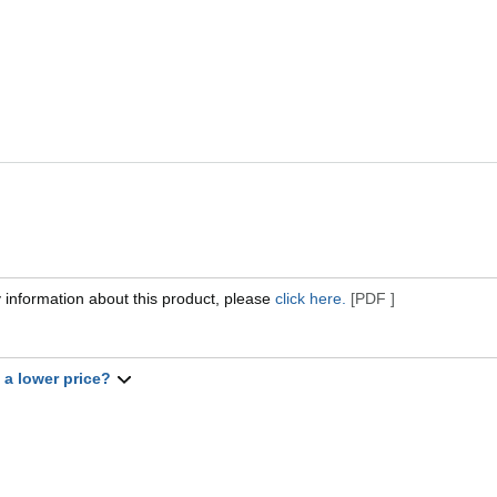
 information about this product, please
click here.
[PDF ]
t a lower price?