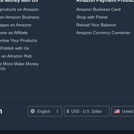
e Money with Us
Amazon Payment Produc
 products on Amazon
Amazon Business Card
 on Amazon Business
Shop with Points
 apps on Amazon
Reload Your Balance
me an Affiliate
Amazon Currency Converter
rtise Your Products
-Publish with Us
t an Amazon Hub
e More Make Money
 Us
English
$
USD - U.S. Dollar
United