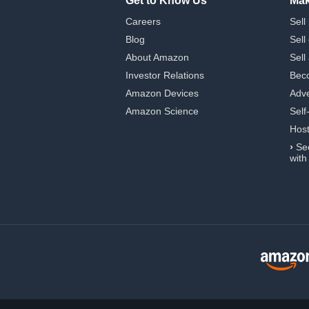
Get to Know Us
Mak
Careers
Sell
Blog
Sell
About Amazon
Sell
Investor Relations
Beco
Amazon Devices
Adve
Amazon Science
Self
Hos
›
Se
with