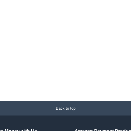
Back to top