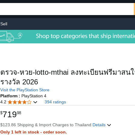
Sell
ตรวจ-หวย-lotto-mthai ลงทะเบียนฟรีมาสน
รางวัล 2026
Visit the PlayStation Store
Platform :
PlayStation 4
4.2
394 ratings
719
$
98
$123.86 Shipping & Import Charges to Thailand
Details
Only 1 left in stock - order soon.