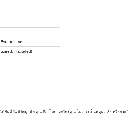
5
Entertainment
equired. (included)
ทันที ไม่มีข้อผูกมัด คุณเลือกได้ตามสไตล์คุณ ไม่ว่าจะเป็นหมุนวงล้อ หรือสายก