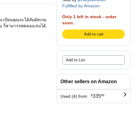
Fulfilled by Amazon
Only 1 left in stock - order
ทะเบียนคุณจะได้สัมผัสเกม
soon.
ะบบ ก็สามารถทดลองเล่นได้
Add to cart
Add to List
Other sellers on Amazon
$
335
99
Used (4) from