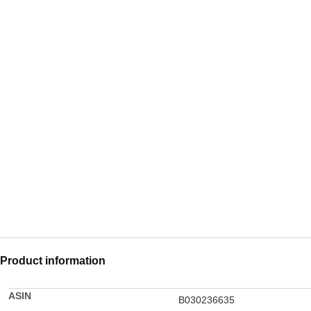
Product information
ASIN
B030236635