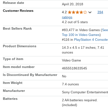
Release date
April 20, 2018
Customer Reviews
4.2
394
ratings
4.2 out of 5 stars
Best Sellers Rank
#83,477 in Video Games (
See
Top 100 in Video Games
)
#116 in
PlayStation 4 Console
Product Dimensions
14.3 x 4.5 x 17 inches; 7.41
ounces
Type of item
Video Game
Item model number
4655518633545
Is Discontinued By Manufacturer
No
Item Weight
7.4 ounces
Manufacturer
Sony Computer Entertainmen
Batteries
2 AA batteries required.
(included)