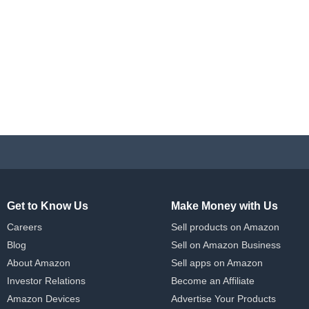
Get to Know Us
Make Money with Us
Careers
Sell products on Amazon
Blog
Sell on Amazon Business
About Amazon
Sell apps on Amazon
Investor Relations
Become an Affiliate
Amazon Devices
Advertise Your Products