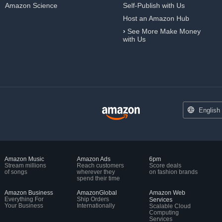
Amazon Science
Self-Publish with Us
Host an Amazon Hub
›
See More Make Money
with Us
English
Amazon Music
Amazon Ads
6pm
Stream millions
Reach customers
Score deals
of songs
wherever they
on fashion brands
spend their time
Amazon Business
AmazonGlobal
Amazon Web
Everything For
Ship Orders
Services
Your Business
Internationally
Scalable Cloud
Computing
Services