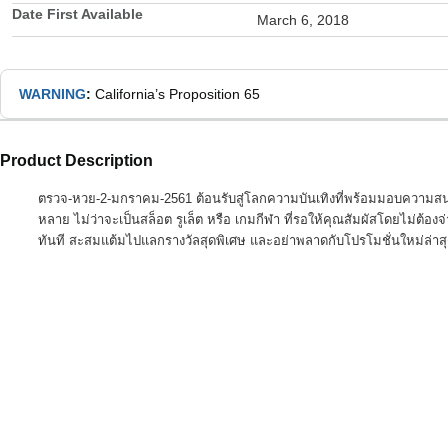
Date First Available
March 6, 2018
WARNING
:
California’s Proposition 65
Product Description
ตรวจ-หวย-2-มกราคม-2561 ต้อนรับสู่โลกความบันเทิงที่พร้อมมอบความสนุก
หลาย ไม่ว่าจะเป็นสล็อต รูเล็ต หรือ เกมกีฬา ที่รอให้คุณสัมผัสโดยไม่ต้องจ่
ทันที สะสมแต้มไปแลกรางวัลสุดพิเศษ และอย่าพลาดกับโปรโมชั่นใหม่ล่าสุด ที