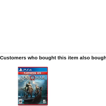
Customers who bought this item also bough