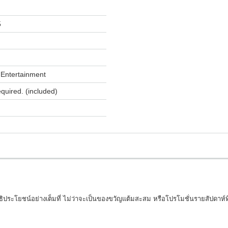
5
Entertainment
equired. (included)
ระโยชน์อย่างเต็มที่ ไม่ว่าจะเป็นของขวัญแต้มสะสม หรือโปรโมชั่นรายสัปดาห์ที