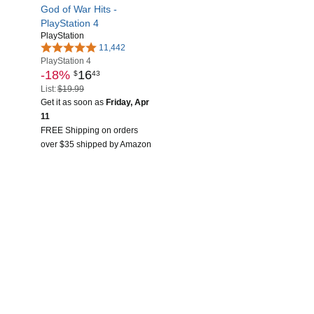
God of War Hits -
PlayStation 4
PlayStation
11,442
PlayStation 4
-18%
16
$
43
List:
$19.99
Get it as soon as
Friday, Apr
11
FREE Shipping on orders
over $35 shipped by Amazon