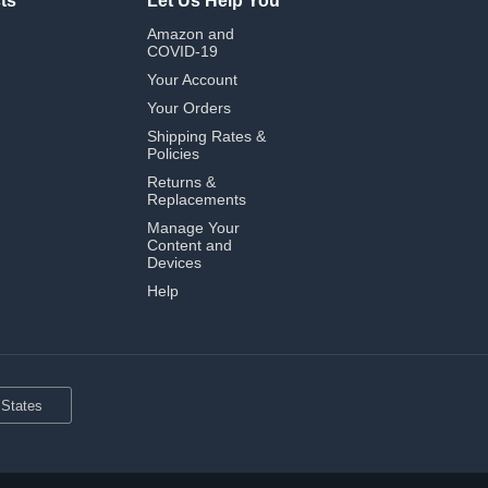
ts
Let Us Help You
Amazon and
COVID-19
Your Account
Your Orders
Shipping Rates &
Policies
Returns &
Replacements
Manage Your
Content and
Devices
Help
 States