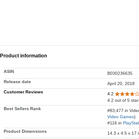
Product information
ASIN
B030236635
Release date
April 20, 2018
Customer Reviews
4.2
4.2 out of 5 star
Best Sellers Rank
#83,477 in Vid
Video Games
)
#116 in
PlaySta
Product Dimensions
14.3 x 4.5 x 17