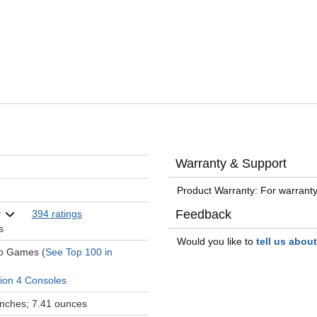
Warranty & Support
Product Warranty: For warranty
Feedback
394 ratings
s
Would you like to
tell us abou
eo Games (
See Top 100 in
tion 4 Consoles
 inches; 7.41 ounces