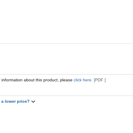
 information about this product, please
click here.
[PDF ]
t a lower price?