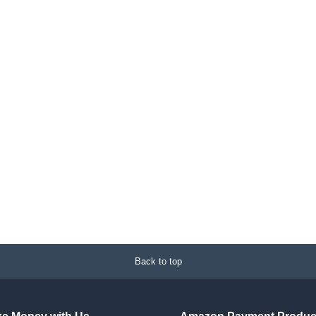
Back to top