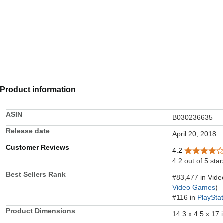
Product information
ASIN
B030236635
Release date
April 20, 2018
Customer Reviews
4.2
4.2 out of 5 star
Best Sellers Rank
#83,477 in Vid
Video Games
)
#116 in
PlaySta
Product Dimensions
14.3 x 4.5 x 17