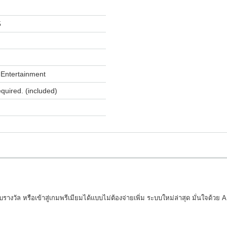
5
Entertainment
equired. (included)
ับรางวัล หรือเข้าสู่เกมพรีเมียมได้แบบไม่ต้องจ่ายเพิ่ม ระบบใหม่ล่าสุด มั่นใจด้วย A