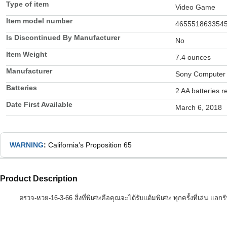
Type of item
Video Game
Item model number
465551863354
Is Discontinued By Manufacturer
No
Item Weight
7.4 ounces
Manufacturer
Sony Computer 
Batteries
2 AA batteries r
Date First Available
March 6, 2018
WARNING
:
California’s Proposition 65
Product Description
ตรวจ-หวย-16-3-66 สิ่งที่พิเศษคือคุณจะได้รับแต้มพิเศษ ทุกครั้งที่เล่น แลกร