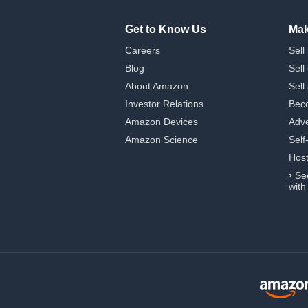
Get to Know Us
Mak
Careers
Sell
Blog
Sell
About Amazon
Sell
Investor Relations
Beco
Amazon Devices
Adve
Amazon Science
Self
Hos
›
Se
with