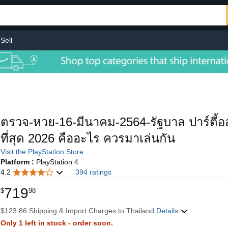
Sell
ตรวจ-หวย-16-มีนาคม-2564-รัฐบาล ปาร์ตี้ออน
ที่สุด 2026 คืออะไร ควรมาเล่นกัน
Visit the PlayStation Store
Platform :
PlayStation 4
4.2
394 ratings
719
$
98
$123.86 Shipping & Import Charges to Thailand
Details
Only 1 left in stock - order soon.