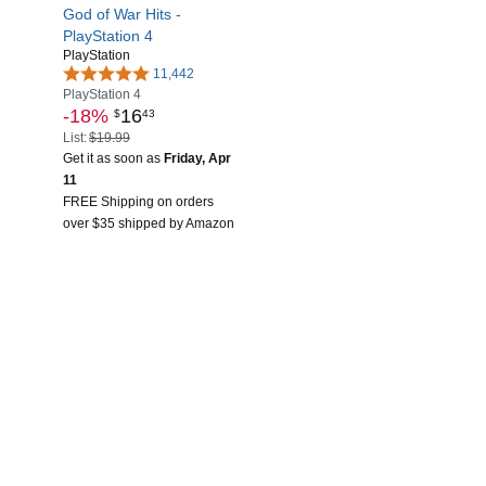
God of War Hits -
PlayStation 4
PlayStation
11,442
PlayStation 4
-18%
16
$
43
List:
$19.99
Get it as soon as
Friday, Apr
11
FREE Shipping on orders
over $35 shipped by Amazon