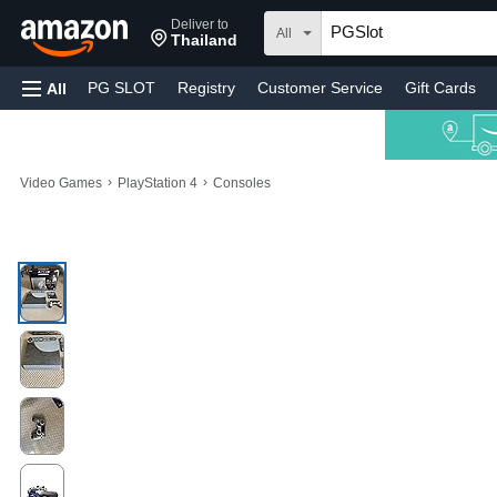
Deliver to
All
Thailand
PG SLOT
Registry
Customer Service
Gift Cards
All
›
›
Video Games
PlayStation 4
Consoles