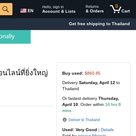
0
Returns
Hello, sign in
EN
& Orders
Cart
Account & Lists
Get free shipping to Thailand
ไลน์ที่ยิ่งใหญ่
Buy used:
$860.85
Delivery
Saturday, April 12
to
Thailand
Or fastest delivery
Thursday,
April 10
. Order within
16 hrs 8
mins
Deliver to
Thailand
Used: Very Good
|
Details
Sold by
jerseys4thewin