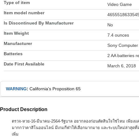
Type of item
Video Game
Item model number
465551863354
Is Discontinued By Manufacturer
No
Item Weight
7.4 ounces
Manufacturer
Sony Computer 
Batteries
2 AA batteries r
Date First Available
March 6, 2018
WARNING
:
California’s Proposition 65
Product Description
ตรวจ-หวย-16-มีนาคม-2564-รัฐบาล อยากลองก่อนตัดสินใจใช่ไหม เพียงแค่
มากกว่าคาสิโนออนไลน์ มีเกมกีฬาให้เลือกมากมาย และระบบใหม่ล่าสุดที่มั่นใจ
เพิ่ม