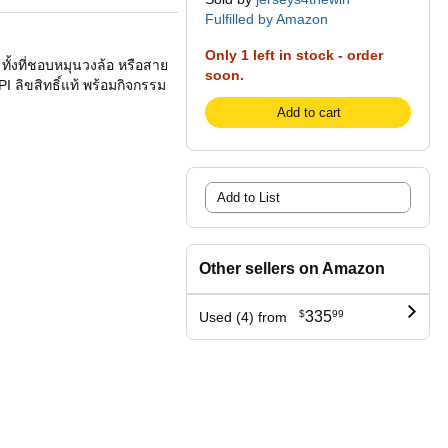
Fulfilled by Amazon
Only 1 left in stock - order
ทั้งที่ชอบหมุนวงล้อ หรือสาย
soon.
I ลิขสิทธิ์แท้ พร้อมกิจกรรม
Add to cart
Add to List
Other sellers on Amazon
$
335
99
Used (4) from