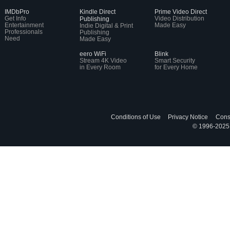
IMDbPro
Kindle Direct
Prime Video Direct
Get Info
Video Distribution
Publishing
Entertainment
Made Easy
Indie Digital & Print
Professionals
Publishing
Need
Made Easy
eero WiFi
Blink
Stream 4K Video
Smart Security
in Every Room
for Every Home
Conditions of Use
Privacy Notice
Cons
© 1996-2025, 