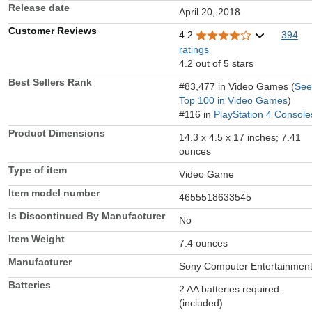
Release date
April 20, 2018
Customer Reviews
4.2
394
ratings
4.2 out of 5 stars
Best Sellers Rank
#83,477 in Video Games (
See
Top 100 in Video Games
)
#116 in
PlayStation 4 Console
Product Dimensions
14.3 x 4.5 x 17 inches; 7.41
ounces
Type of item
Video Game
Item model number
4655518633545
Is Discontinued By Manufacturer
No
Item Weight
7.4 ounces
Manufacturer
Sony Computer Entertainmen
Batteries
2 AA batteries required.
(included)