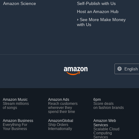
Amazon Science
Self-Publish with Us
Host an Amazon Hub
›
See More Make Money
with Us
English
Amazon Music
Amazon Ads
6pm
Stream millions
Reach customers
Score deals
of songs
wherever they
on fashion brands
spend their time
Amazon Business
AmazonGlobal
Amazon Web
Everything For
Ship Orders
Services
Your Business
Internationally
Scalable Cloud
Computing
Services