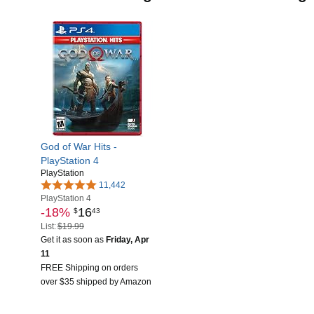
God of War Hits -
PlayStation 4
PlayStation
11,442
PlayStation 4
-18%
16
$
43
List:
$19.99
Get it as soon as
Friday, Apr
11
FREE Shipping on orders
over $35 shipped by Amazon