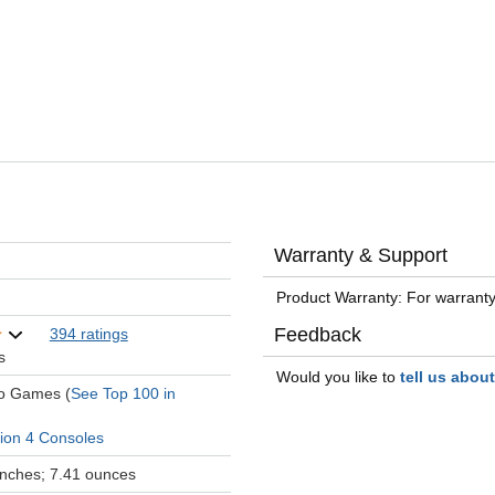
Warranty & Support
Product Warranty: For warranty
Feedback
394 ratings
s
Would you like to
tell us abou
eo Games (
See Top 100 in
tion 4 Consoles
 inches; 7.41 ounces