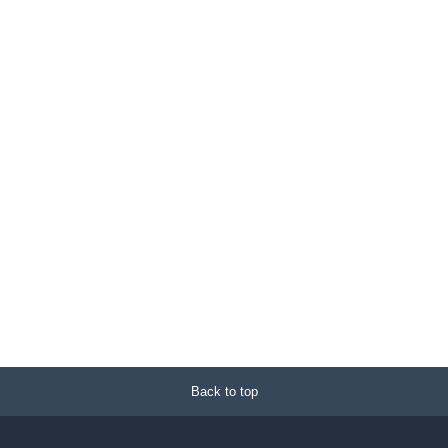
Back to top