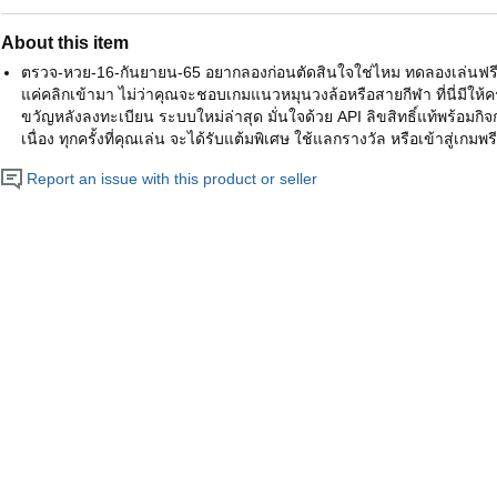
About this item
ตรวจ-หวย-16-กันยายน-65 อยากลองก่อนตัดสินใจใช่ไหม ทดลองเล่นฟรีทุกเ
แค่คลิกเข้ามา ไม่ว่าคุณจะชอบเกมแนวหมุนวงล้อหรือสายกีฬา ที่นี่มีให
ขวัญหลังลงทะเบียน ระบบใหม่ล่าสุด มั่นใจด้วย API ลิขสิทธิ์แท้พร้อมกิจ
เนื่อง ทุกครั้งที่คุณเล่น จะได้รับแต้มพิเศษ ใช้แลกรางวัล หรือเข้าสู่เกมพร
Report an issue with this product or seller