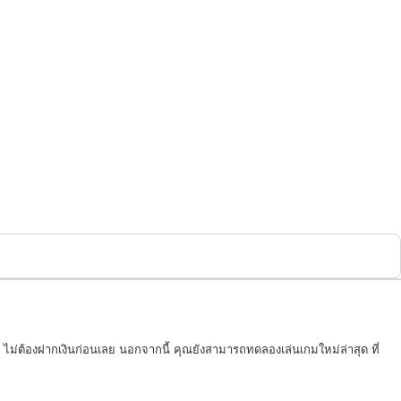
 ไม่ต้องฝากเงินก่อนเลย นอกจากนี้ คุณยังสามารถทดลองเล่นเกมใหม่ล่าสุด ที่