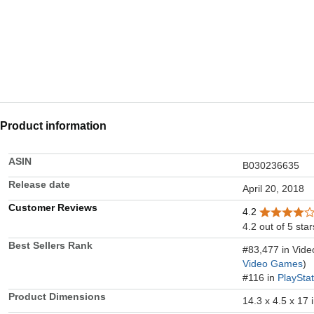
Product information
ASIN
B030236635
Release date
April 20, 2018
Customer Reviews
4.2
4.2 out of 5 star
Best Sellers Rank
#83,477 in Vid
Video Games
)
#116 in
PlaySta
Product Dimensions
14.3 x 4.5 x 17