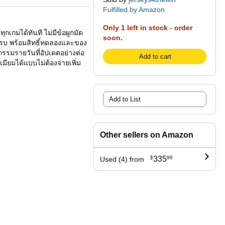
Fulfilled by Amazon
Only 1 left in stock - order
กมได้ทันที ไม่มีข้อผูกมัด
soon.
้ครบ พร้อมสิทธิ์ทดลองและของ
กรรมรายวันที่อัปเดตอย่างต่อ
Add to cart
ีเมียมได้แบบไม่ต้องจ่ายเพิ่ม
Add to List
Other sellers on Amazon
$
335
99
Used (4) from