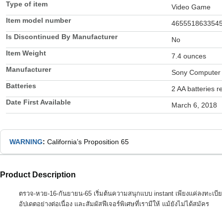
Type of item
Video Game
Item model number
465551863354
Is Discontinued By Manufacturer
No
Item Weight
7.4 ounces
Manufacturer
Sony Computer 
Batteries
2 AA batteries r
Date First Available
March 6, 2018
WARNING
:
California’s Proposition 65
Product Description
ตรวจ-หวย-16-กันยายน-65 เริ่มต้นความสนุกแบบ instant เพียงแค่ลงทะเบียน
อัปเดตอย่างต่อเนื่อง และสัมผัสฟีเจอร์พิเศษที่เรามีให้ แม้ยังไม่ได้สมัคร