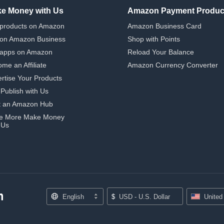
e Money with Us
Amazon Payment Produc
 products on Amazon
Amazon Business Card
 on Amazon Business
Shop with Points
 apps on Amazon
Reload Your Balance
me an Affiliate
Amazon Currency Converter
rtise Your Products
-Publish with Us
t an Amazon Hub
e More Make Money
 Us
English
$
USD - U.S. Dollar
United