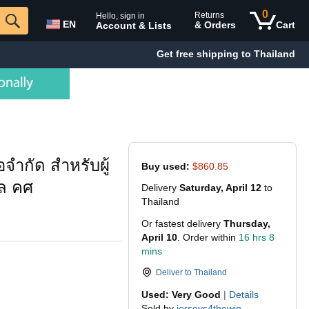
0
Returns
Hello, sign in
EN
& Orders
Cart
Account & Lists
Get free shipping to Thailand
จำกัด สำหรับผู้
Buy used:
$860.85
อล คศ
Delivery
Saturday, April 12
to
Thailand
Or fastest delivery
Thursday,
April 10
. Order within
16 hrs 8
mins
Deliver to
Thailand
Used: Very Good
|
Details
Sold by
jerseys4thewin