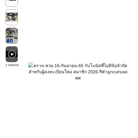
2 VIDEOS