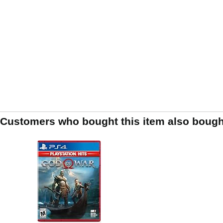
Customers who bought this item also bough