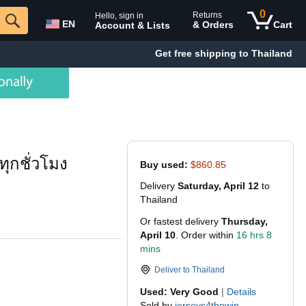
0
Returns
Hello, sign in
EN
& Orders
Cart
Account & Lists
Get free shipping to Thailand
ุกชั่วโมง
Buy used:
$860.85
Delivery
Saturday, April 12
to
Thailand
Or fastest delivery
Thursday,
April 10
. Order within
16 hrs 8
mins
Deliver to
Thailand
Used: Very Good
|
Details
Sold by
jerseys4thewin