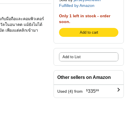
Fulfilled by Amazon
Only 1 left in stock - order
กับมือถือและคอมพิวเตอร์
soon.
ัลในอนาคต แม้ยังไม่ได้
มัด เพียงแต่คลิกเข้ามา
Add to cart
Add to List
Other sellers on Amazon
$
335
99
Used (4) from