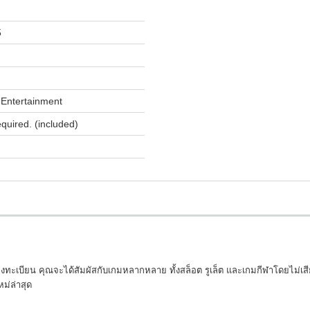
5
Entertainment
equired. (included)
ะเบียน คุณจะได้สัมผัสกับเกมหลากหลาย ทั้งสล็อต รูเล็ต และเกมกีฬาโดยไม่เสีย
ม่ล่าสุด