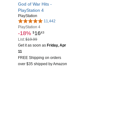
God of War Hits -
PlayStation 4
PlayStation
11,442
PlayStation 4
-18%
16
$
43
List:
$19.99
Get it as soon as
Friday, Apr
11
FREE Shipping on orders
over $35 shipped by Amazon