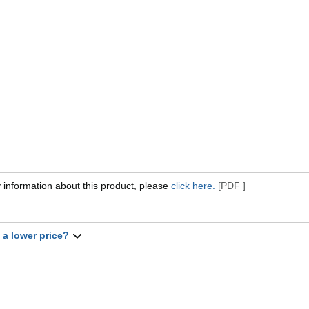
 information about this product, please
click here.
[PDF ]
t a lower price?