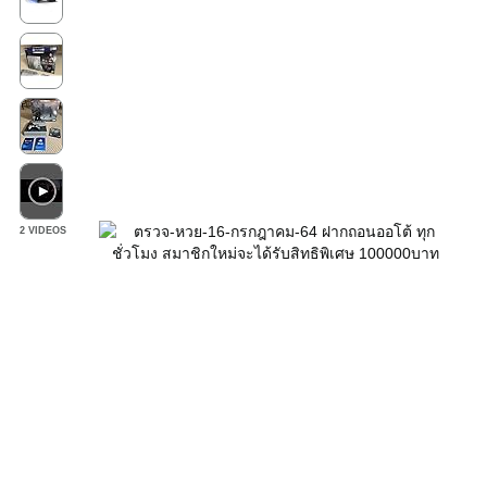
2 VIDEOS