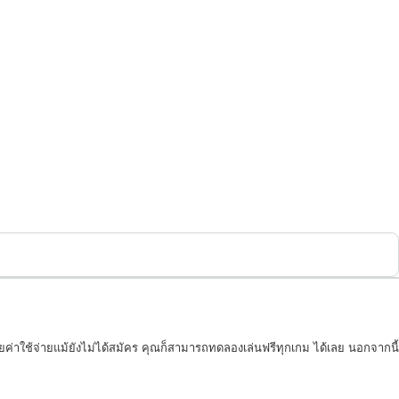
ค่าใช้จ่ายแม้ยังไม่ได้สมัคร คุณก็สามารถทดลองเล่นฟรีทุกเกม ได้เลย นอกจากนี้