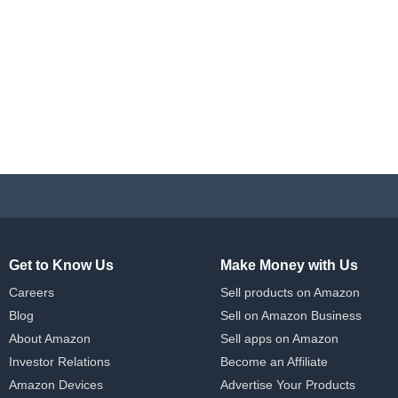
Get to Know Us
Make Money with Us
Careers
Sell products on Amazon
Blog
Sell on Amazon Business
About Amazon
Sell apps on Amazon
Investor Relations
Become an Affiliate
Amazon Devices
Advertise Your Products