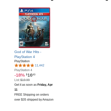
God of War Hits -
PlayStation 4
PlayStation
11,442
PlayStation 4
-18%
16
$
43
List:
$19.99
Get it as soon as
Friday, Apr
11
FREE Shipping on orders
over $35 shipped by Amazon