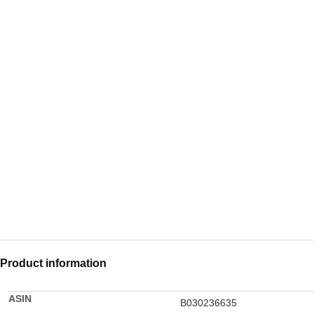
Product information
ASIN
B030236635