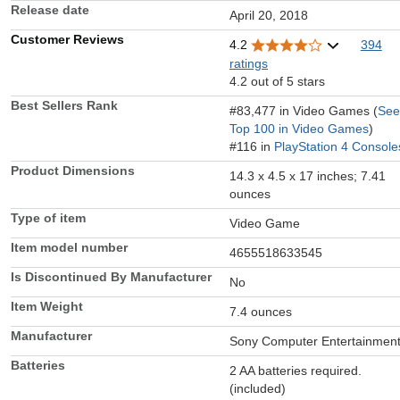
Release date
April 20, 2018
Customer Reviews
4.2
394
ratings
4.2 out of 5 stars
Best Sellers Rank
#83,477 in Video Games (
See
Top 100 in Video Games
)
#116 in
PlayStation 4 Console
Product Dimensions
14.3 x 4.5 x 17 inches; 7.41
ounces
Type of item
Video Game
Item model number
4655518633545
Is Discontinued By Manufacturer
No
Item Weight
7.4 ounces
Manufacturer
Sony Computer Entertainmen
Batteries
2 AA batteries required.
(included)