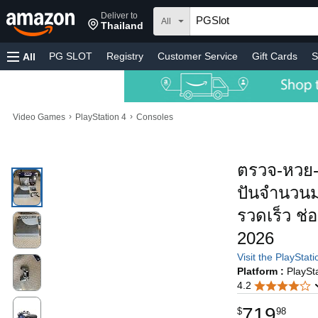
Deliver to
All
Thailand
PG SLOT
Registry
Customer Service
Gift Cards
S
All
›
›
Video Games
PlayStation 4
Consoles
ตรวจ-หวย-
ปันจำนวนม
รวดเร็ว ช่
2026
Visit the PlayStat
Platform :
PlaySt
4.2
719
$
98