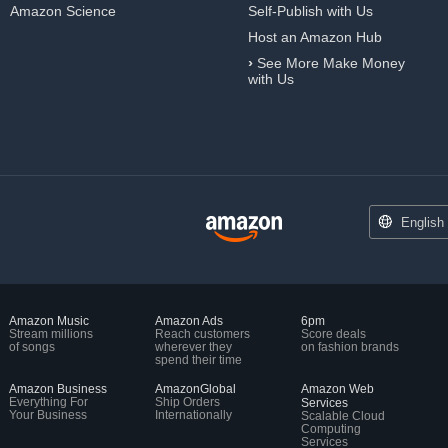
Amazon Science
Self-Publish with Us
Host an Amazon Hub
›
See More Make Money
with Us
English
Amazon Music
Amazon Ads
6pm
Stream millions
Reach customers
Score deals
of songs
wherever they
on fashion brands
spend their time
Amazon Business
AmazonGlobal
Amazon Web
Everything For
Ship Orders
Services
Your Business
Internationally
Scalable Cloud
Computing
Services