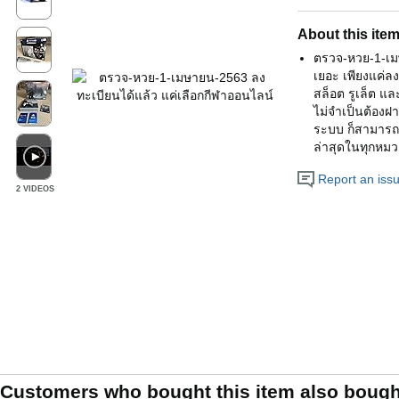
About this ite
ตรวจ-หวย-1-เม
เยอะ เพียงแค่ล
สล็อต รูเล็ต แล
ไม่จำเป็นต้องฝา
ระบบ ก็สามารถท
ล่าสุดในทุกหม
Report an issue
2 VIDEOS
Customers who bought this item also bough