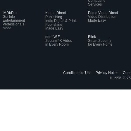
Computing
Services
IMDbPro
Kindle Direct
Prime Video Direct
Get Info
Video Distribution
Publishing
Entertainment
Made Easy
Indie Digital & Print
Professionals
Publishing
Need
Made Easy
eero WiFi
Blink
Stream 4K Video
Smart Security
in Every Room
for Every Home
Conditions of Use
Privacy Notice
Cons
© 1996-2025, 