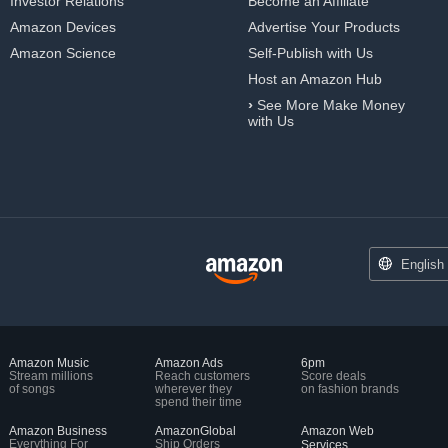
Investor Relations
Become an Affiliate
Amazon Devices
Advertise Your Products
Amazon Science
Self-Publish with Us
Host an Amazon Hub
›
See More Make Money
with Us
English
Amazon Music
Amazon Ads
6pm
Stream millions
Reach customers
Score deals
of songs
wherever they
on fashion brands
spend their time
Amazon Business
AmazonGlobal
Amazon Web
Everything For
Ship Orders
Services