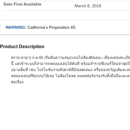
Date First Available
March 6, 2018
WARNING
:
California’s Proposition 65
Product Description
ตรวจ-หวย-1-ก-ย-65 เริ่มต้นความสนุกแบบไม่ต้องคิดเยอะ เพียงแค่ลงทะเบ
นี้ แค่เข้าระบบก็สามารถทดลองเล่นได้ทันที พร้อมสำรวจฟีเจอร์ใหม่ล่าสุ
อย่างเต็มที่ เช่น โปรโมชั่นรายสัปดาห์ที่อัปเดตเสมอ หรือของขวัญแต้มสะสม 
ทดลองเล่นฟรีทุกเกมได้เลย ไม่ต้องโหลด แพลตฟอร์มรองรับทั้งมือถือและคอ
ต่อเนื่อง