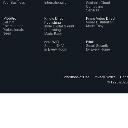
Your Business
Internationally
Scalable Cloud
Computing
Services
IMDbPro
Kindle Direct
Prime Video Direct
Get Info
Video Distribution
Publishing
Entertainment
Made Easy
Indie Digital & Print
Professionals
Publishing
Need
Made Easy
eero WiFi
Blink
Stream 4K Video
Smart Security
in Every Room
for Every Home
Conditions of Use
Privacy Notice
Cons
© 1996-2025, 