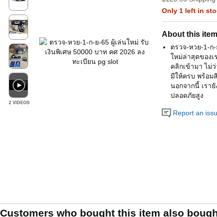
Only 1 left in st
About this ite
ตรวจ-หวย-1-ก-
ใหม่ล่าสุดของเร
คลิกเข้ามา ไม่
มีให้ครบ พร้อม
นอกจากนี้ เรายั
ปลอดภัยสูง
2 VIDEOS
Report an issue
Customers who bought this item also bough