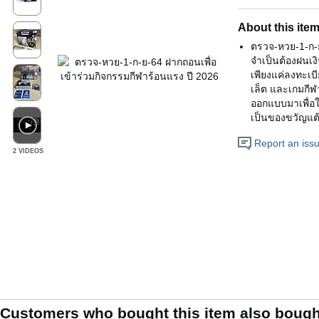
About this ite
ตรวจ-หวย-1-ก-ย
จำเป็นต้องฝนเง
เพียงแค่ลงทะเบ
เล็ต และเกมกีฬา
ออกแบบมาเพื่อให
เป็นของขวัญแต
Report an issue
2 VIDEOS
Customers who bought this item also bough