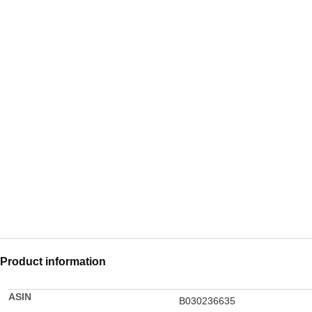
Product information
ASIN
B030236635