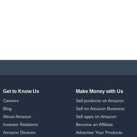
Get to Know Us
Make Money with Us
Careers
Sell products on Amazon
Blog
Sell on Amazon Business
About Amazon
Sell apps on Amazon
Investor Relations
Become an Affiliate
Amazon Devices
Advertise Your Products