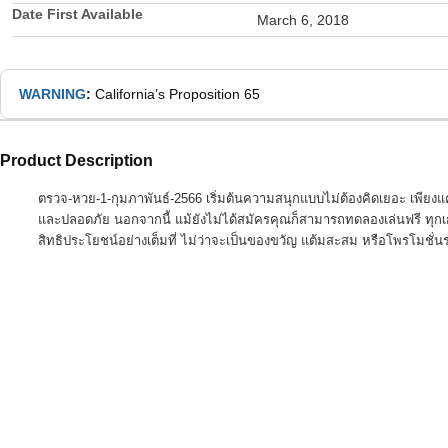
Date First Available
March 6, 2018
WARNING
:
California’s Proposition 65
Product Description
ตรวจ-หวย-1-กุมภาพันธ์-2566 เริ่มต้นความสนุกแบบไม่ต้องคิดเยอะ เพียงแ
และปลอดภัย นอกจากนี้ แม้ยังไม่ได้สมัครคุณก็สามารถทดลองเล่นฟรี ทุกเ
สิทธิประโยชน์อย่างเต็มที่ ไม่ว่าจะเป็นของขวัญ แต้มสะสม หรือโพรโมชั่น