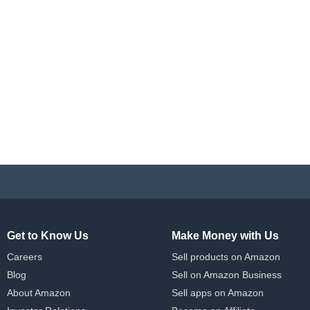
Get to Know Us
Make Money with Us
Careers
Sell products on Amazon
Blog
Sell on Amazon Business
About Amazon
Sell apps on Amazon