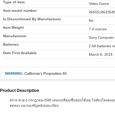
Type of item
Video Game
Item model number
465551863354
Is Discontinued By Manufacturer
No
Item Weight
7.4 ounces
Manufacturer
Sony Computer 
Batteries
2 AA batteries r
Date First Available
March 6, 2018
WARNING
:
California’s Proposition 65
Product Description
ตรวจ-หวย-1-กรกฎาคม-2560 เล่นเกมที่คุณชื่นชอบได้เลย ไม่ต้องโหลดแอป 
ทดลอง และของขัญหลังลงทะเบียน