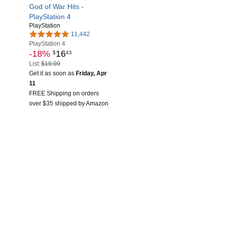
God of War Hits -
PlayStation 4
PlayStation
11,442
PlayStation 4
-18%
16
$
43
List:
$19.99
Get it as soon as
Friday, Apr
11
FREE Shipping on orders
over $35 shipped by Amazon