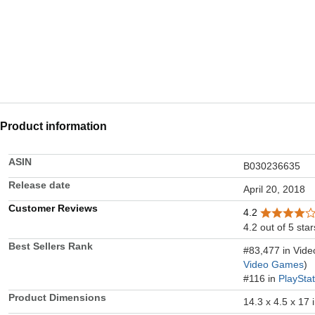
Product information
ASIN
B030236635
Release date
April 20, 2018
Customer Reviews
4.2
4.2 out of 5 star
Best Sellers Rank
#83,477 in Vid
Video Games
)
#116 in
PlaySta
Product Dimensions
14.3 x 4.5 x 17