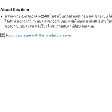
About this item
ตรวจ-หวย-1-กรกฎาคม-2560 ไม่จำเป็นต้องฝากเงินก่อน แค่เข้าระบบ ก็
ได้ทันที นอกจากนี้ ระบบสมาชิกออกแบบมาเพื่อให้คุณเข้าถึงสิทธิประโยชน์
ของขวัญแต้มสะสม หรือโปรโมชั่นรายสัปดาห์ที่อัปเดตเสมอ
Report an issue with this product or seller