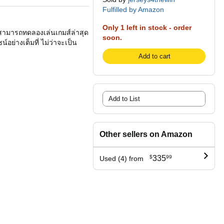
Fulfilled by Amazon
Only 1 left in stock - order
สามารถทดลองเล่นเกมส์ล่าสุด
soon.
อย่างเต็มที่ ไม่ว่าจะเป็น
Add to cart
Add to List
Other sellers on Amazon
$
335
99
Used (4) from