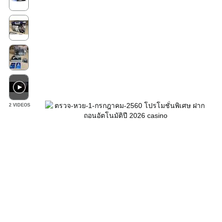
2 VIDEOS