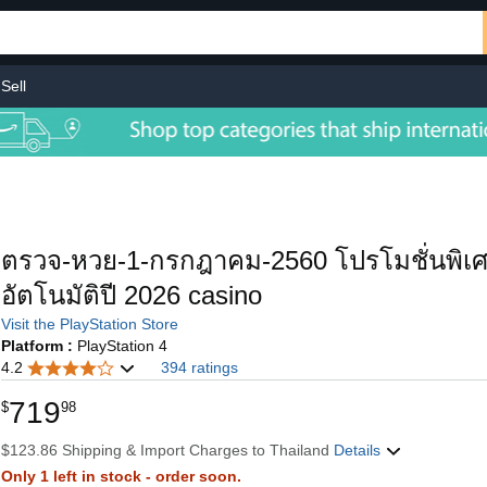
Sell
ตรวจ-หวย-1-กรกฎาคม-2560 โปรโมชั่นพิเ
อัตโนมัติปี 2026 casino
Visit the PlayStation Store
Platform :
PlayStation 4
4.2
394 ratings
719
$
98
$123.86 Shipping & Import Charges to Thailand
Details
Only 1 left in stock - order soon.