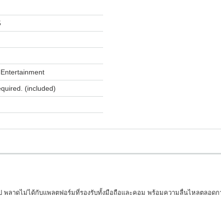
5
Entertainment
equired. (included)
พลาดไม่ได้กับแพลตฟอร์มที่รองรับทั้งมือถือและคอม พร้อมความลื่นไหลตลอดการใ