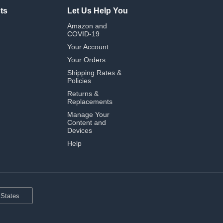
ts
Let Us Help You
Amazon and
COVID-19
Your Account
Your Orders
Shipping Rates &
Policies
Returns &
Replacements
Manage Your
Content and
Devices
Help
 States