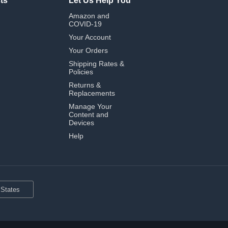
ts
Let Us Help You
Amazon and
COVID-19
Your Account
Your Orders
Shipping Rates &
Policies
Returns &
Replacements
Manage Your
Content and
Devices
Help
 States