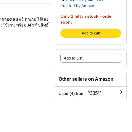
Fulfilled by Amazon
Only 1 left in stock - order
ดลองเล่นฟรี ทุกเกม ได้เลย
soon.
รใช้งาน พร้อม API ลิขสิทธิ์
Add to cart
Add to List
Other sellers on Amazon
$
335
99
Used (4) from