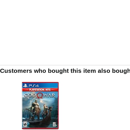
Customers who bought this item also bough