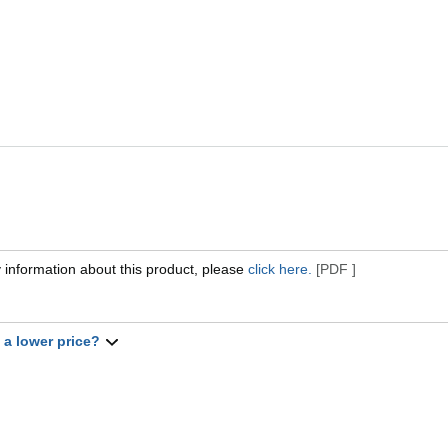
 information about this product, please
click here.
[PDF ]
t a lower price?