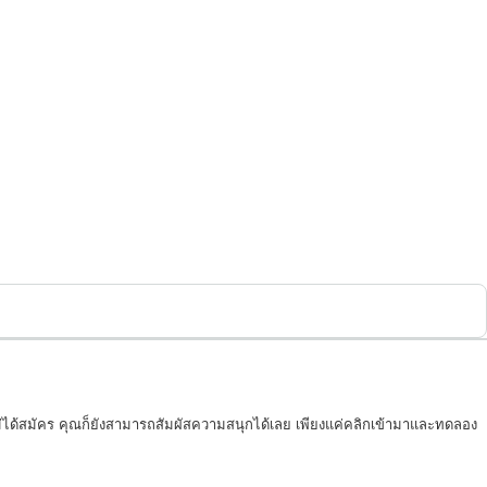
ไม่ได้สมัคร คุณก็ยังสามารถสัมผัสความสนุกได้เลย เพียงแค่คลิกเข้ามาและทดลอง