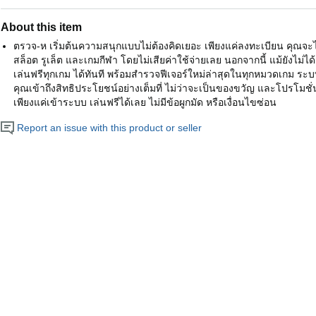
About this item
ตรวจ-ห เริ่มต้นความสนุกแบบไม่ต้องคิดเยอะ เพียงแค่ลงทะเบียน คุณจะไ
สล็อต รูเล็ต และเกมกีฬา โดยไม่เสียค่าใช้จ่ายเลย นอกจากนี้ แม้ยังไม่
เล่นฟรีทุกเกม ได้ทันที พร้อมสำรวจฟีเจอร์ใหม่ล่าสุดในทุกหมวดเกม ระ
คุณเข้าถึงสิทธิประโยชน์อย่างเต็มที่ ไม่ว่าจะเป็นของขวัญ และโปรโมชั่
เพียงแค่เข้าระบบ เล่นฟรีได้เลย ไม่มีข้อผูกมัด หรือเงื่อนไขซ่อน
Report an issue with this product or seller