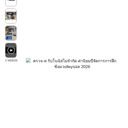
2 VIDEOS