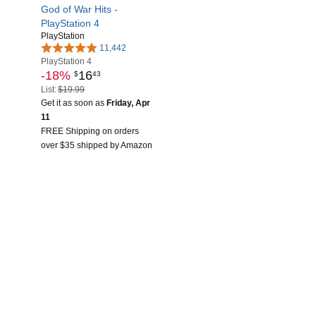
God of War Hits -
PlayStation 4
PlayStation
11,442
PlayStation 4
-18%
16
$
43
List:
$19.99
Get it as soon as
Friday, Apr
11
FREE Shipping on orders
over $35 shipped by Amazon