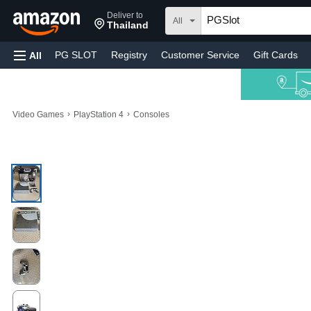
Deliver to
All
Thailand
PG SLOT
Registry
Customer Service
Gift Cards
All
›
›
Video Games
PlayStation 4
Consoles