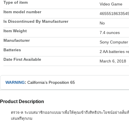
Type of item
Video Game
Item model number
465551863354
Is Discontinued By Manufacturer
No
Item Weight
7.4 ounces
Manufacturer
Sony Computer 
Batteries
2 AA batteries r
Date First Available
March 6, 2018
WARNING
:
California’s Proposition 65
Product Description
ตรวจ-ห ระบบสมาชิกออกแบบมาเพื่อให้คุณเข้าถึงสิทธิประโยชน์อย่างเต็มที
เล่นฟรีทุกเกม