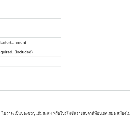
5
Entertainment
equired. (included)
่ ไม่ว่าจะเป็นของขวัญแต้มสะสม หรือโปรโมชั่นรายสัปดาห์ที่อัปเดตเสมอ แม้ยัง