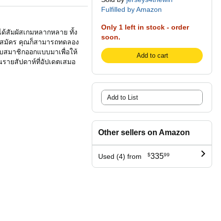
Fulfilled by Amazon
Only 1 left in stock - order
ด้สัมผัสเกมหลากหลาย ทั้ง
soon.
ได้สมัคร คุณก็สามารถทดลอง
บบสมาชิกออกแบบมาเพื่อให้
Add to cart
นรายสัปดาห์ที่อัปเดตเสมอ
Add to List
Other sellers on Amazon
$
335
99
Used (4) from