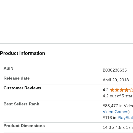
Product information
ASIN
B030236635
Release date
April 20, 2018
Customer Reviews
4.2
4.2 out of 5 star
Best Sellers Rank
#83,477 in Vid
Video Games
)
#116 in
PlaySta
Product Dimensions
14.3 x 4.5 x 17