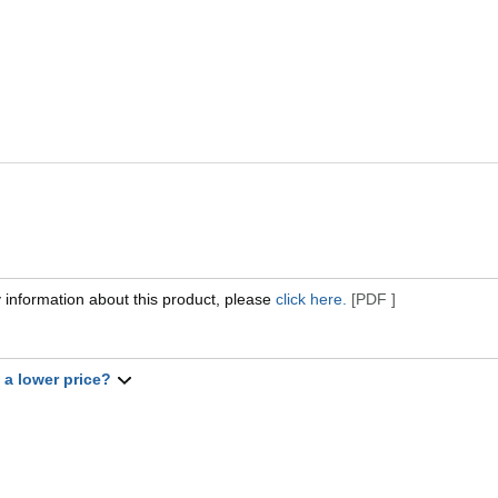
 information about this product, please
click here.
[PDF ]
t a lower price?