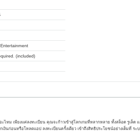
5
Entertainment
equired. (included)
ะไหม เพียงแค่ลงทะเบียน คุณจะก้าวเข้าสู่โลกเกมที่หลากหลาย ทั้งสล็อต รูเล็ต แ
ากเงินก่อนหรือโหลดแอป ลงทะเบียนครั้งเดียว เข้าถึงสิทธิประโยชน์อย่างเต็มที