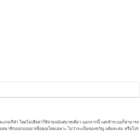
ละเกมกีฬา โดยไม่เสียค่าใช้จ่ายแม้แต่บาทเดียว นอกจากนี้ แค่เข้าระบบก็สามารถ
่ ระบบสมาชิกออกแบบมาเพื่อคุณโดยเฉพาะ ไม่ว่าจะเป็นของขวัญ แต้มสะสม หรือโปร