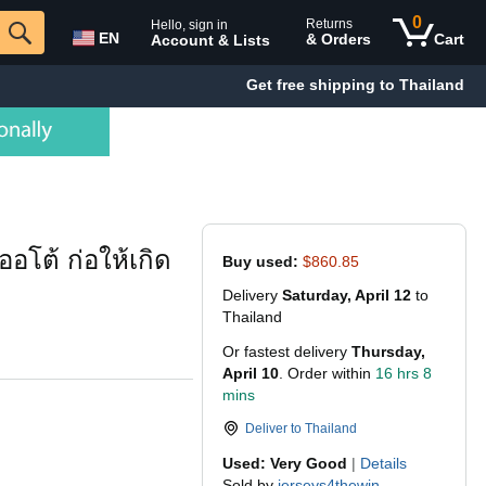
0
Returns
Hello, sign in
EN
& Orders
Cart
Account & Lists
Get free shipping to Thailand
โต้ ก่อให้เกิด
Buy used:
$860.85
Delivery
Saturday, April 12
to
Thailand
Or fastest delivery
Thursday,
April 10
. Order within
16 hrs 8
mins
Deliver to
Thailand
Used: Very Good
|
Details
Sold by
jerseys4thewin