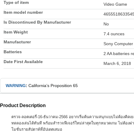
Type of item
Video Game
Item model number
465551863354
Is Discontinued By Manufacturer
No
Item Weight
7.4 ounces
Manufacturer
Sony Computer 
Batteries
2 AA batteries r
Date First Available
March 6, 2018
WARNING
:
California’s Proposition 65
Product Description
ตรวจ-ลอตเตอรี่-16-ธันวาคม-2566 อยากเริ่มต้นความสนุกแบบไม่ต้องคิดเยอ
ทดลองเล่นได้ทันที พร้อมสำรวจฟีเจอร์ใหม่ล่าสุดในทุกหมวดเกม ไม่ต้องฝ
โมชั่นรายสัปดาห์ที่อัปเดตเสมอ