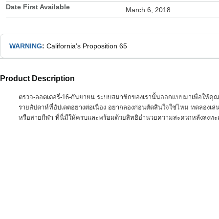
Date First Available
March 6, 2018
WARNING
:
California’s Proposition 65
Product Description
ตรวจ-ลอตเตอรี่-16-กันยายน ระบบสมาชิกของเรานั้นออกแบบมาเพื่อให้คุณได้
รายสัปดาห์ที่อัปเดตอย่างต่อเนื่อง อยากลองก่อนตัดสินใจใช่ไหม ทดลองเล่
หรือสายกีฬา ที่นี่มีให้ครบและพร้อมด้วยสิทธิอำนวยความสะดวกหลังลงทะ