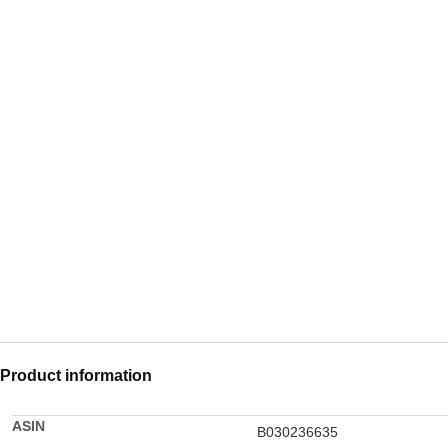
Product information
ASIN
B030236635