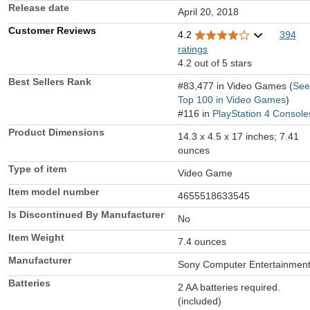
Release date
April 20, 2018
Customer Reviews
4.2
394
ratings
4.2 out of 5 stars
Best Sellers Rank
#83,477 in Video Games (
See
Top 100 in Video Games
)
#116 in
PlayStation 4 Console
Product Dimensions
14.3 x 4.5 x 17 inches; 7.41
ounces
Type of item
Video Game
Item model number
4655518633545
Is Discontinued By Manufacturer
No
Item Weight
7.4 ounces
Manufacturer
Sony Computer Entertainmen
Batteries
2 AA batteries required.
(included)